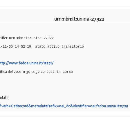
urn:nbn:it:unina-27922
ifier:
urn:nbn:it:unina-27922
1-11-30 14:52:19, stato attivo transitorio
ttp://www.fedoa.unina.it/13291/
ifica del 2021-11-30 14:52:20:
test in corso
adata:
2?verb=GetRecord&metadataPrefix=oai_dc&identifier=oai:fedoa.unina.it:13291