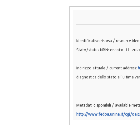
Identificativo risorsa / resource ident
Stato/status NBN:
creato il 202
Indirizzo attuale / current address:
h
diagnostica dello stato all'ultima ver
Metadati disponibili / available met
http://www.fedoa.unina.it/cgi/oai