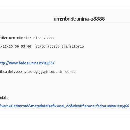
urn:nbn:it:unina-28888
ifier:
urn:nbn:it:unina-28888
2-12-20 09:53:46, stato attivo transitorio
ttp://www.fedoa.unina.it/13466/
rifica del 2022-12-20 09:53:46:
test in corso
adata:
2?verb=GetRecord&metadataPrefix=oai_dc&identifier=oai:fedoa.unina.it:13466