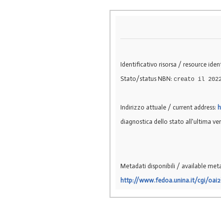
Identificativo risorsa / resource ident
Stato/status NBN:
creato il 202
Indirizzo attuale / current address:
h
diagnostica dello stato all'ultima ve
Metadati disponibili / available met
http://www.fedoa.unina.it/cgi/oai