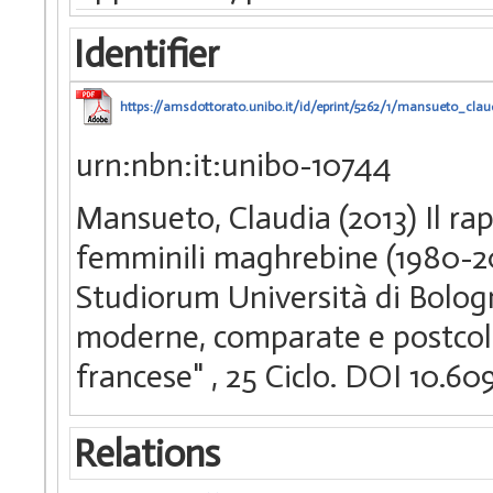
Identifier
https://amsdottorato.unibo.it/id/eprint/5262/1/mansueto_claud
urn:nbn:it:unibo-10744
Mansueto, Claudia (2013) Il rap
femminili maghrebine (1980-20
Studiorum Università di Bologn
moderne, comparate e postcolon
francese"
, 25 Ciclo. DOI 10.
Relations