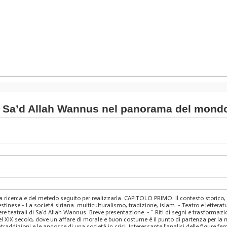
o di Sa’d Allah Wannus nel panorama del mo
erca e del metedo seguito per realizzarla. CAPITOLO PRIMO. Il contesto storico, polit
palestinese - La società siriana: multiculturalismo, tradizione, islam. - Teatro e lett
ere teatrali di Sa’d Allah Wannus. Breve presentazione. - “ Riti di segni e trasformazio
XIX secolo, dove un affare di morale e buon costume è il punto di partenza per la 
contraddizioni e le angosce di una società in crisi. Interessante l’analisi delle figure fem