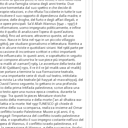
ratto di una famiglia siriana degli anni trenta. Due
e vive tormentata dal suo spettro e che decide di
prie relazioni, e che rifiuta l’occidente in tutte le sue
i risolvere il suo rapporto di dipendenza dalla madre, e
ione, delle droghe, del furto e degli affari illegali, e
opere principali. Sa’d Allah Wannus (1941 – 1997) è
, riformatore, uomo impegnato politicamente, e infine
o è quello di analizzare l’opera di quest’autore,
rabo), fino ad arrivare, attraverso queste, ad una
us. Nasce in Siria nel 1941 in un piccolo villaggio
Egitto), per studiare giornalismo e letteratura. Rientra a
 alcune riviste e quotidiani siriani. Nel 1966 parte per
asione di incontrare scrittori e critici importanti
e influenzato. In questi anni, e soprattutto in seguito
ui compone alcune tra le sue piece più importanti,
 ya malik al-zaman!) 1969, Le avventure della testa del
-Qabbani) 1972, Il re è il re (al-malik uwa al-malik)
 per portare a termine la sua formazione teatrale,
una importante serie di studi sul teatro, intitolata:
a rivista La vita teatrale (al-hayyat al-masrahiyya), del
 David l’anno seguente, lo gettano in una profonda
zio della prima Intifada palestinese, scrive allora una
uesto testo apre una nuova epoca creativa, durante la
992. Tra questi le pieces Miniature storiche
osito della memoria e della morte (‘an al-dhakira wa-
attia e la morte. Nel 1997 l’UNESCO gli chiede di
ne prima della sua scomparsa, realizza insieme ad Omar
nflitto Israelo-Palestinese. Muore a 56 anni, il 15
gagè: l’importanza del conflitto israelo palestinese
raba, e soprattutto il suo impegno costante nell’uso del
ra di Wannus, il conflitto israelo palestinese, e il
tta la generazione di Wannus, e delle successive. Analisi