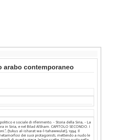
ndo arabo contemporaneo
ico e sociale di riferimento. - Storia della Siria, - La
eratura in Siria, e nel Bilad AlSham. CAPITOLO SECONDO. I
ni.”, (tukus al-isharat wa-l-tahawwulat), 1994. Il
metamorfosi dei suoi protagonisti, mettendo a nudo le
minili di questa piece, le loro scelte, il loro ruolo nella