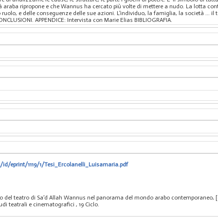
età araba ripropone e che Wannus ha cercato più volte di mettere a nudo. La lotta contro
ruolo, e delle conseguenze delle sue azioni. L’individuo, la famiglia, la società ... i
 CONCLUSIONI. APPENDICE: Intervista con Marie Elias BIBLIOGRAFIA.
/id/eprint/1119/1/Tesi_Ercolanelli_Luisamaria.pdf
uolo del teatro di Sa’d Allah Wannus nel panorama del mondo arabo contemporaneo, [
tudi teatrali e cinematografici
, 19 Ciclo.