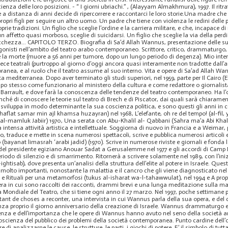
ienza delle loro posizioni. - “ I giorni ubriachi.” , (Alayyam Almakhmura), 1997. Il rit
che a distanza di anni decide di ripercorrere e raccontarci le loro storie.Una madre ch
opri figli per seguire un altro uomo. Un padre che tiene con violenza le redini delle pro
rie tradizioni. Un figlio che sceglie l’ordine e la carriera militare, e che, incapace d
e un affetto quasi morboso, sceglie di suicidarsi. Un figlio che sceglie la via della perdiz
icchezza... CAPITOLO TERZO. Biografia di Sa’d Allah Wannus, presentazione delle sue 
gonisti nell’ambito del teatro arabo contemporaneo. Scrittore, critico, drammaturgo
 e la morte (muore a 56 anni per tumore, dopo un lungo periodo di degenza). Mio intent
piece teatrali (purtroppo al giorno d’oggi ancora quasi interamente non tradotte dall’a
anea, e al ruolo che il teatro assume al suo interno. Vita e opere di Sa’ad Allah Wann
sta mediterranea. Dopo aver terminato gli studi superiori, nel 1959, parte per Il Cairo (
 stesso come funzionario al ministero della cultura e come redattore o giornalista in
Barrault, e dove farà la conoscenza delle tendenze del teatro contemporaneo. Ha l’occ
é di conoscere le teorie sul teatro di Brech e di Piscator, dai quali sarà chiarament
 sviluppa in modo determinante la sua coscienza politica, e sono questi gli anni in c
(haflat samar min ajl khamsa huzayran) nel 1968, L’elefante, oh re del tempo! (al-fil,
mamluk Jabiir) 1970, Una serata con Abu-Khalil al- Qabbani (Sahra ma’a Abi Khalil Al
 intensa attività artistica e intellettuale. Soggiorna di nuovo in Francia e a Weimar,
o, traduce e mette in scena numerosi spettacoli, scrive e pubblica numerosi articoli e 
bayanat limasrah ‘arabi jadid) (1970). Scrive in numerose riviste e giornali e fonda l
a del presidente egiziano Anouar Sadat a Gerusalemme nel 1977 e gli accordi di Camp
eriodo di silenzio e di smarrimento. Ritornerà a scrivere solamente nel 1989, con l’ini
l-ightisab), dove presenta un’analisi della struttura dell’elite al potere in Israele. Q
lto importanti, nonostante la malattia e il cancro che gli viene diagnosticato nel 1
e Rituali per una metamorfosi (tukus al-isharat wa-l-tahawwulat), nel 1994 e A prop
ra in cui sono raccolti dei racconti, drammi brevi e una lunga meditazione sulla mal
ta Mondiale del Teatro, che si tiene ogni anno il 27 marzo. Nel 1997, poche settima
 tant de choses a reconter, una intervista in cui Wannus parla della sua opera, e del co
za proprio il giorno anniversario della creazione di Israele. Wannus drammaturgo en
luenza e dell’importanza che le opere di Wannus hanno avuto nel seno della società a
scienza del pubblico dei problemi della società contemporanea. Punto cardine dell’ope
 di analizzarne le cause, le strutture, le parti, i giochi di potere. E’ il simbolo di tu