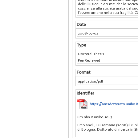
delle illusioni e dei miti che la soci
coscienza alla società araba del suo 
l’essere umano nella sua fragilità.
Date
2008-07-02
Type
Doctoral Thesis
PeerReviewed
Format
application/pdf
Identifier
https://amsdottorato.unibo.it
urn:nbn:it:unibo-1087
Ercolanelli, Luisamaria (2008) Il r
di Bologna. Dottorato di ricerca in S