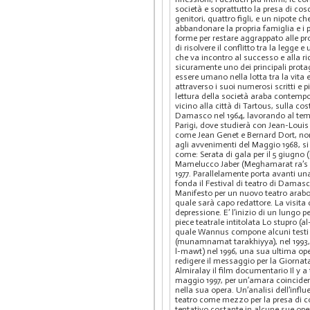
società e soprattutto la presa di cosc
genitori, quattro figli, e un nipote 
abbandonare la propria famiglia e i pr
forme per restare aggrappato alle prop
di risolvere il conflitto tra la legge 
che va incontro al successo e alla r
sicuramente uno dei principali prota
essere umano nella lotta tra la vita
attraverso i suoi numerosi scritti e 
lettura della società araba contempor
vicino alla città di Tartous, sulla co
Damasco nel 1964, lavorando al tempo
Parigi, dove studierà con Jean-Louis 
come Jean Genet e Bernard Dort, nonch
agli avvenimenti del Maggio 1968, si
come: Serata di gala per il 5 giugno 
Mamelucco Jaber (Meghamarat ra’s al-
1977. Parallelamente porta avanti una
fonda il Festival di teatro di Damasc
Manifesto per un nuovo teatro arabo (
quale sarà capo redattore. La visit
depressione. E’ l’inizio di un lungo p
piece teatrale intitolata Lo stupro (a
quale Wannus compone alcuni testi mo
(munamnamat tarakhiyya), nel 1993, 
l-mawt) nel 1996, una sua ultima ope
redigere il messaggio per la Giorna
Almiralay il film documentario Il y a
maggio 1997, per un’amara coinciden
nella sua opera. Un’analisi dell’inf
teatro come mezzo per la presa di co
tentativo costante in alcune sue opere