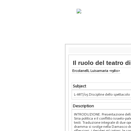
Il ruolo del teatr
Ercolanelli, Luisamaria <1980>
Subject
L-ART/05 Discipline dello spettacolo
Description
INTRODUZIONE. Presentazione della ric
Siria politica e il conflitto israelo-
testi. Traduzione integrale di due op
dramma si svolge nella Damasco del 
riflessioni, i desideri più intimi, le 