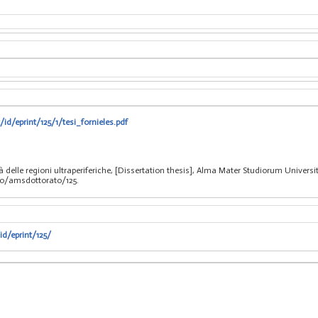
/id/eprint/125/1/tesi_fornieles.pdf
tà delle regioni ultraperiferiche, [Dissertation thesis], Alma Mater Studiorum Universit
bo/amsdottorato/125.
id/eprint/125/