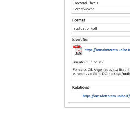
Doctoral Thesis
PeerReviewed
Format
application/pdf
Identifier
https://amsdottorato.unibo.it
urn:nbn:it:unibo-124
Fornieles Gil, Angel (2007) La fiscali
europeo
, 20 Ciclo. DOI 10.6092/uni
Relations
https://amsdottorato.unibo.it/