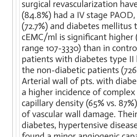
surgical revascularization hav
(84.8%) had a IV stage PAOD, 
(72.7%) and diabetes mellitus 
cEMC/ml is significant higher 
range 107-3330) than in contro
patients with diabetes type I
the non-diabetic patients (726
Arterial wall of pts. with dia
a higher incidence of complex 
capillary density (65% vs. 87
of vascular wall damage. Their
diabetes, hypertensive disease
found a minor angiogenic capab