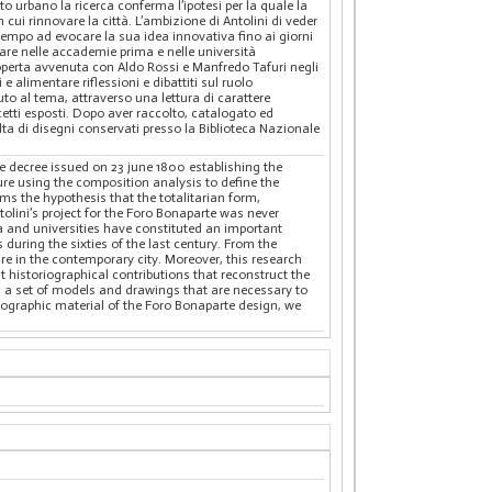
etto urbano la ricerca conferma l’ipotesi per la quale la
ui rinnovare la città. L’ambizione di Antolini di veder
 tempo ad evocare la sua idea innovativa fino ai giorni
lare nelle accademie prima e nelle università
coperta avvenuta con Aldo Rossi e Manfredo Tafuri negli
 alimentare riflessioni e dibattiti sul ruolo
buto al tema, attraverso una lettura di carattere
cetti esposti. Dopo aver raccolto, catalogato ed
olta di disegni conservati presso la Biblioteca Nazionale
he decree issued on 23 june 1800 establishing the
ture using the composition analysis to define the
rms the hypothesis that the totalitarian form,
tolini’s project for the Foro Bonaparte was never
mia and universities have constituted an important
 during the sixties of the last century. From the
ure in the contemporary city. Moreover, this research
 historiographical contributions that reconstruct the
th a set of models and drawings that are necessary to
conographic material of the Foro Bonaparte design, we