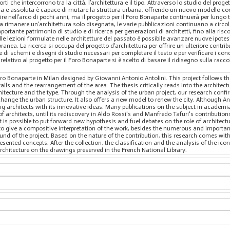
rti che intercorrono tra la città, l’architettura e il tipo. Attraverso lo studio del prog
a e assoluta è capace di mutare la struttura urbana, offrendo un nuovo modello con c
ire nell’arco di pochi anni, ma il progetto per il Foro Bonaparte continuerà per lungo
 a rimanere un’architettura solo disegnata, le varie pubblicazioni continuano a circo
rtante patrimonio di studio e di ricerca per generazioni di architetti, fino alla ris
e lezioni formulate nelle architetture del passato è possibile avanzare nuove ipotesi e
ranea. La ricerca si occupa del progetto d’architettura per offrire un ulteriore contri
di schemi e disegni di studio necessari per completare il testo e per verificare i con
relativo al progetto per il Foro Bonaparte si è scelto di basare il ridisegno sulla racc
Foro Bonaparte in Milan designed by Giovanni Antonio Antolini. This project follows t
alls and the rearrangement of the area. The thesis critically reads into the architec
hitecture and the type. Through the analysis of the urban project, our research confi
change the urban structure. It also offers a new model to renew the city. Although An
iring architects with its innovative ideas. Many publications on the subject in acade
 architects, until its rediscovery in Aldo Rossi's and Manfredo Tafuri's contributions
it is possible to put forward new hypothesis and fuel debates on the role of architect
to give a compositive interpretation of the work, besides the numerous and important
round of the project. Based on the nature of the contribution, this research comes wi
presented concepts. After the collection, the classification and the analysis of the i
rchitecture on the drawings preserved in the French National Library.