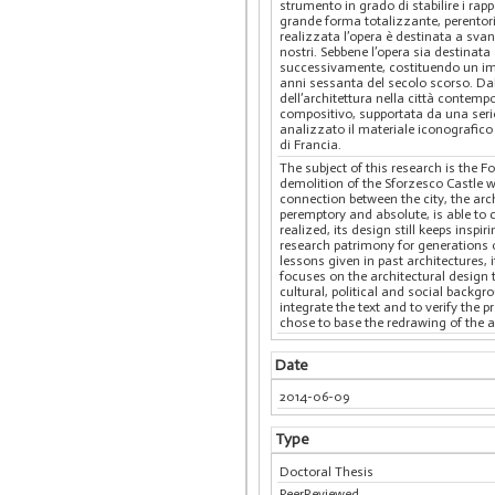
strumento in grado di stabilire i rappo
grande forma totalizzante, perentori
realizzata l’opera è destinata a svan
nostri. Sebbene l’opera sia destinata
successivamente, costituendo un impo
anni sessanta del secolo scorso. Dall
dell’architettura nella città contempo
compositivo, supportata da una serie 
analizzato il materiale iconografico 
di Francia.
The subject of this research is the 
demolition of the Sforzesco Castle w
connection between the city, the arc
peremptory and absolute, is able to 
realized, its design still keeps insp
research patrimony for generations of
lessons given in past architectures, 
focuses on the architectural design 
cultural, political and social backg
integrate the text and to verify the 
chose to base the redrawing of the a
Date
2014-06-09
Type
Doctoral Thesis
PeerReviewed