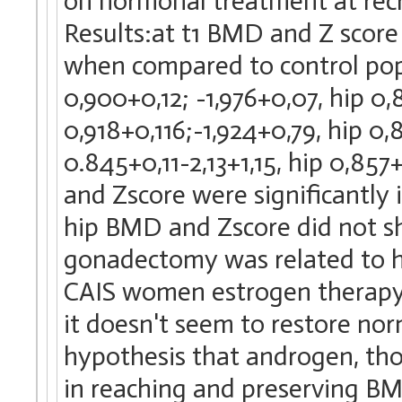
on hormonal treatment at rec
Results:at t1 BMD and Z score 
when compared to control popul
0,900+0,12; -1,976+0,07, hip 0,8
0,918+0,116;-1,924+0,79, hip 0,
0.845+0,11-2,13+1,15, hip 0,85
and Zscore were significantly 
hip BMD and Zscore did not sh
gonadectomy was related to hi
CAIS women estrogen therapy i
it doesn't seem to restore no
hypothesis that androgen, thor
in reaching and preserving B