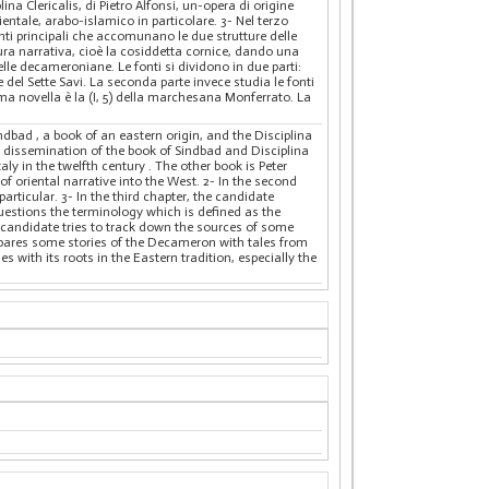
ina Clericalis, di Pietro Alfonsi, un-opera di origine
entale, arabo-islamico in particolare. 3- Nel terzo
nti principali che accomunano le due strutture delle
tura narrativa, cioè la cosiddetta cornice, dando una
elle decameroniane. Le fonti si dividono in due parti:
 del Sette Savi. La seconda parte invece studia le fonti
ima novella è la (I, 5) della marchesana Monferrato. La
ndbad , a book of an eastern origin, and the Disciplina
nd dissemination of the book of Sindbad and Disciplina
taly in the twelfth century . The other book is Peter
f oriental narrative into the West. 2- In the second
rticular. 3- In the third chapter, the candidate
questions the terminology which is defined as the
he candidate tries to track down the sources of some
ompares some stories of the Decameron with tales from
 with its roots in the Eastern tradition, especially the