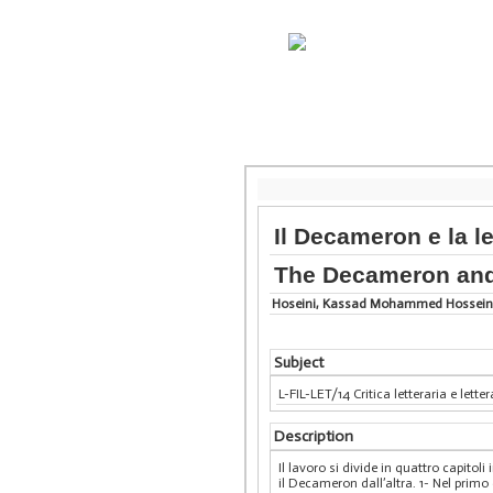
Il Decameron e la l
The Decameron and 
Hoseini, Kassad Mohammed Hossein
Subject
L-FIL-LET/14 Critica letteraria e lett
Description
Il lavoro si divide in quattro capitoli 
il Decameron dall’altra. 1- Nel primo c