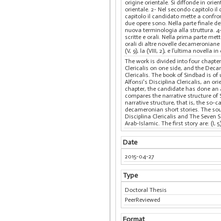
origine orientale. Si diffonde in orie
orientale. 2- Nel secondo capitolo il
capitolo il candidato mette a confro
due opere sono. Nella parte finale de
nuova terminologia alla struttura. 4-
scritte e orali. Nella prima parte me
orali di altre novelle decameroniane 
(V, 9), la (VIII, 2), e l’ultima novella i
The work is divided into four chapter
Clericalis on one side, and the Deca
Clericalis. The book of Sindbad is of 
Alfonsi's Disciplina Clericalis, an o
chapter, the candidate has done an a
compares the narrative structure of 
narrative structure, that is, the so-
decameronian short stories. The sour
Disciplina Clericalis and The Seven 
Arab-Islamic. The first story are: (I, 5), 
Date
2015-04-27
Type
Doctoral Thesis
PeerReviewed
Format