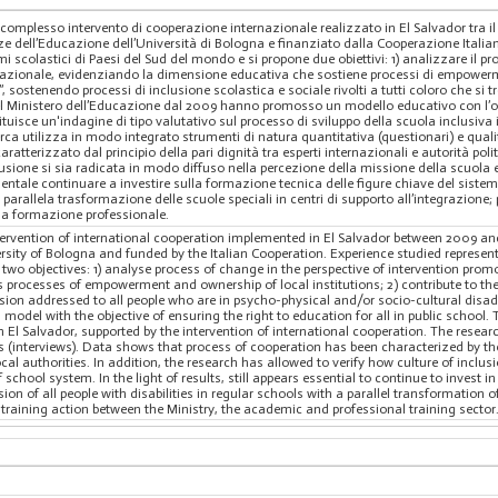
un complesso intervento di cooperazione internazionale realizzato in El Salvador tra il
e dell’Educazione dell’Università di Bologna e finanziato dalla Cooperazione Italia
i scolastici di Paesi del Sud del mondo e si propone due obiettivi: 1) analizzare il 
zionale, evidenziando la dimensione educativa che sostiene processi di empowerment 
n”, sostenendo processi di inclusione scolastica e sociale rivolti a tutti coloro che si
del Ministero dell’Educazione dal 2009 hanno promosso un modello educativo con l’obiet
ituisce un'indagine di tipo valutativo sul processo di sviluppo della scuola inclusiva 
ca utilizza in modo integrato strumenti di natura quantitativa (questionari) e qualita
atterizzato dal principio della pari dignità tra esperti internazionali e autorità polit
clusione si sia radicata in modo diffuso nella percezione della missione della scuola e
mentale continuare a investire sulla formazione tecnica delle figure chiave del sistema
a parallela trasformazione delle scuole speciali in centri di supporto all’integrazione
a formazione professionale.
ntervention of international cooperation implemented in El Salvador between 2009 
ersity of Bologna and funded by the Italian Cooperation. Experience studied represe
wo objectives: 1) analyse process of change in the perspective of intervention promo
 processes of empowerment and ownership of local institutions; 2) contribute to the
sion addressed to all people who are in psycho-physical and/or socio-cultural disad
del with the objective of ensuring the right to education for all in public school. T
n El Salvador, supported by the intervention of international cooperation. The resear
s (interviews). Data shows that process of cooperation has been characterized by the
ocal authorities. In addition, the research has allowed to verify how culture of inclus
school system. In the light of results, still appears essential to continue to invest in
sion of all people with disabilities in regular schools with a parallel transformation o
 training action between the Ministry, the academic and professional training sector