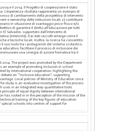
 2009 e il 2014. Il Progetto di cooperazione è stato
na. L’esperienza studiata rappresenta un esempio di
processo di cambiamento della prospettiva di intervento
e ownership delle istituzioni locali; 2) contribuire
 trovano in situazione di svantaggio psico-fisico e/o
tivo di garantire il diritto all’educazione per tutti
in El Salvador, supportato dall’intervento di
tiva (interviste). Dai dati raccolti emerge come il
iche e tecniche locali. Inoltre, la ricerca ha consentito
 il suo ruolo tra i protagonisti del sistema scolastico.
 educativo; facilitare il processo di inclusione dei
; promuovere una sinergia di azione formativa tra il
and 2014. The project was promoted by the Department
nts an example of promoting inclusion in school
ted by international cooperation, highlighting the
 debate on '"inclusive education", supporting
vantage. Local policies of Ministry of Education since
he study is an evaluative investigation of the process
ch uses in an integrated way quantitative tools
 principle of equal dignity between international
ion has rooted in in the perception of the mission of the
 technical training of the key figures of education
f special schools into centres of support for
.