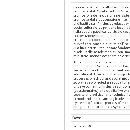
La ricerca si colloca all’interno di 
promosso dal Dipartimento di Scienz
promozione dell’inclusione nei sistem
promossa dalla cooperazione interna
al dibattito sull’ “inclusive educatio
socio-culturale. Le politiche locali 
nella scuola pubblica. Lo studio cost
cooperazione internazionale. La ricer
processo di cooperazione sia stato car
di verificare come la cultura dell'in
Alla luce dei risultati, appare fonda
disabili nelle scuole regolari con un
ministero, mondo accademico e dell
The research is part of a complex i
of Educational Sciences of the Univ
systems of South Countries and has t
educational dimension that supports
processes of school and social inclu
2009 have promoted an educational mo
of development of inclusive school i
(questionnaires) and qualitative one
experts and political and technical l
school and its role among leaders of 
system; to facilitate process of inclu
integration; to promote a synergy of
Date
2015-05-08