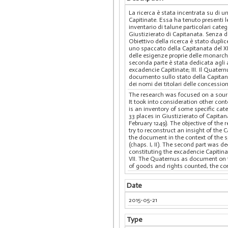
La ricerca è stata incentrata su di 
Capitinate. Essa ha tenuto presenti le
inventario di talune particolari categ
Giustizierato di Capitanata. Senza data
Obiettivo della ricerca è stato dupli
uno spaccato della Capitanata del XII
delle esigenze proprie delle monarchi
seconda parte è stata dedicata agli ap
excadencie Capitinate; III. Il Quater
documento sullo stato della Capitanata
dei nomi dei titolari delle concession
The research was focused on a source
It took into consideration other con
is an inventory of some specific cat
33 places in Giustizierato of Capitan
February 1249). The objective of the
try to reconstruct an insight of the 
the document in the context of the 
(chaps. I, II). The second part was d
constituting the excadencie Capitina
VII. The Quaternus as document on the
of goods and rights counted, the co
Date
2015-05-21
Type