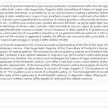
una fonte di grande importanza per una più puntuale comprensione della vita del reg
 altre fonti coeve: Liber Augustalis, Registro della Cancelleria di Federico II degli an
orie di beni demaniali, le excadencie, la cui concessione è scaduta e pertanto ritornano
, è stato redatto tra il 1249 e il 1250 (risultano inseriti i beni confiscati a Pier della
ce: 1) analizzare e approfondire le questioni di natura giuridico-istituzionale ed eco
I sec.; 2) offrire una nuova e più corretta edizione del testo. La prima parte dello 
e del tempo di tenere sotto controllo i beni immobili di ciascun regno ed analizzare la
profondimenti innanzi ricordati. Essa è struttura in sette capitoli (I. Il Quaternus exc
nus come specchio di una politica dispotica; IV. La gestione delle excadencie; V. Pesi 
 nel XIII secolo). In appendice: tabelle che offrono per ciascuna delle 33 località cons
i (spesso personaggi di rango) e delle relative rendite.
 of great importance for a more accurate understanding of the life of the reign of 
temporary sources: Liber Augustalis, Registry of the Chancellery of Frederick II duri
egories of state properties, the excadencie, whose granting expired and therefore retu
ata. Undated, it was written between in 1249 and 1250 (are inserted confiscated prope
 research was twofold: 1) to analyze and investigate the nature of legal, institutio
Capitanata of the thirteenth century; 2) to offer a new and more correct edition of the
specific requirements of the monarchies of that time to control the property of eac
edicated to insights recalled above. It consists of seven chapters (I. The Quaternus 
te; III. The Quaternus as a mirror of a despotic policy; IV. The management of exca
 state of the Capitanata in the thirteenth century). In Appendix: tables offering for
ncessions holders names (often people of rank) and the related revenues.