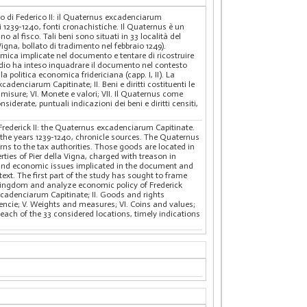
no di Federico II: il Quaternus excadenciarum
ni 1239-1240, fonti cronachistiche. Il Quaternus è un
 al fisco. Tali beni sono situati in 33 località del
 Vigna, bollato di tradimento nel febbraio 1249).
nomica implicate nel documento e tentare di ricostruire
studio ha inteso inquadrare il documento nel contesto
 politica economica fridericiana (capp. I, II). La
adenciarum Capitinate; II. Beni e diritti costituenti le
e misure; VI. Monete e valori; VII. Il Quaternus come
iderate, puntuali indicazioni dei beni e diritti censiti,
Frederick II: the Quaternus excadenciarum Capitinate.
ng the years 1239-1240, chronicle sources. The Quaternus
rns to the tax authorities. Those goods are located in
rties of Pier della Vigna, charged with treason in
nal and economic issues implicated in the document and
 text. The first part of the study has sought to frame
h kingdom and analyze economic policy of Frederick
excadenciarum Capitinate; II. Goods and rights
dencie; V. Weights and measures; VI. Coins and values;
 each of the 33 considered locations, timely indications