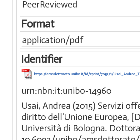
PeerReviewed
Format
application/pdf
Identifier
https://amsdottorato.unibo.it/id/eprint/7052/1/Usai_Andrea_Te
urn:nbn:it:unibo-14960
Usai, Andrea (2015) Servizi off
diritto dell'Unione Europea, [
Università di Bologna. Dottora
10.6092/unibo/amsdottorato/