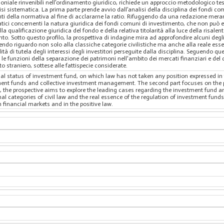
oniale rinvenibili nell’ordinamento giuridico, richiede un approccio metodologico tes
 sistematica. La prima parte prende avvio dall’analisi della disciplina dei fondi com
ienti della normativa al fine di acclararne la ratio. Rifuggendo da una redazione mera
matici concernenti la natura giuridica dei fondi comuni di investimento, che non può 
a qualificazione giuridica del fondo e della relativa titolarità alla luce della risalen
o. Sotto questo profilo, la prospettiva di indagine mira ad approfondire alcuni degli
avendo riguardo non solo alla classiche categorie civilistiche ma anche alla reale ess
lità di tutela degli interessi degli investitori perseguite dalla disciplina. Seguendo 
e funzioni della separazione dei patrimoni nell'ambito dei mercati finanziari e del d
ritto straniero, sottese alle fattispecie considerate.
al status of investment fund, on which law has not taken any position expressed in 
tment funds and collective investment management. The second part focuses on the 
ht, the prospective aims to explore the leading cases regarding the investment fund a
onal categories of civil law and the real essence of the regulation of investment fund
n financial markets and in the positive law.