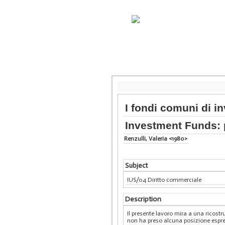
I fondi comuni di i
Investment Funds: p
Renzulli, Valeria <1980>
Subject
IUS/04 Diritto commerciale
Description
Il presente lavoro mira a una ricost
non ha preso alcuna posizione espressa