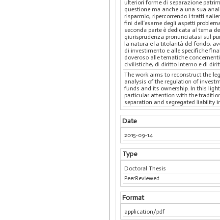
ulteriori forme di separazione patrim
questione ma anche a una sua analisi
risparmio, ripercorrendo i tratti sal
fini dell’esame degli aspetti proble
seconda parte è dedicata al tema dell
giurisprudenza pronunciatasi sul punt
la natura e la titolarità del fondo, 
di investimento e alle specifiche fina
doveroso alle tematiche concernenti l
civilistiche, di diritto interno e di di
The work aims to reconstruct the leg
analysis of the regulation of inves
funds and its ownership. In this lig
particular attention with the traditi
separation and segregated liability i
Date
2015-09-14
Type
Doctoral Thesis
PeerReviewed
Format
application/pdf