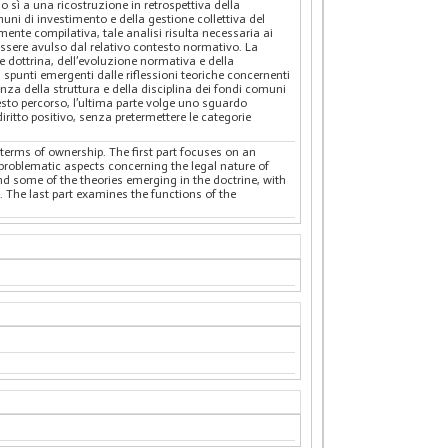
o sì a una ricostruzione in retrospettiva della
uni di investimento e della gestione collettiva del
mente compilativa, tale analisi risulta necessaria ai
essere avulso dal relativo contesto normativo. La
te dottrina, dell’evoluzione normativa e della
 spunti emergenti dalle riflessioni teoriche concernenti
enza della struttura e della disciplina dei fondi comuni
questo percorso, l’ultima parte volge uno sguardo
iritto positivo, senza pretermettere le categorie
terms of ownership. The first part focuses on an
problematic aspects concerning the legal nature of
nd some of the theories emerging in the doctrine, with
s. The last part examines the functions of the