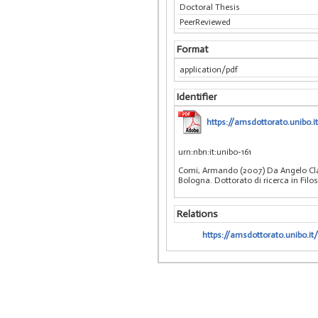
Doctoral Thesis
PeerReviewed
Format
application/pdf
Identifier
https://amsdottorato.unibo.i
urn:nbn:it:unibo-161
Comi, Armando (2007) Da Angelo Clar
Bologna. Dottorato di ricerca in Filo
Relations
https://amsdottorato.unibo.it/