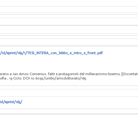
t/id/eprint/165/1/TESI_INTERA_con_biblio_e_intro_e_front..pdf
eno a Jan Amos Comenius: fatti e protagonisti del millenarismo boemo, [Dissertati
sofia
, 19 Ciclo. DOI 10.6092/unibo/amsdottorato/165.
id/eprint/165/