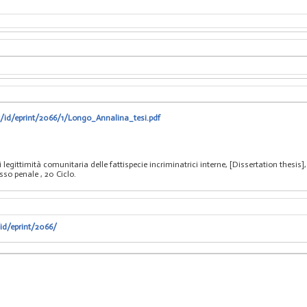
t/id/eprint/2066/1/Longo_Annalina_tesi.pdf
i legittimità comunitaria delle fattispecie incriminatrici interne, [Dissertation thes
cesso penale
, 20 Ciclo.
/id/eprint/2066/