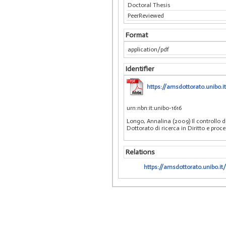
Doctoral Thesis
PeerReviewed
Format
application/pdf
Identifier
https://amsdottorato.unibo.i
urn:nbn:it:unibo-1616
Longo, Annalina (2009) Il controllo d
Dottorato di ricerca in Diritto e pro
Relations
https://amsdottorato.unibo.it