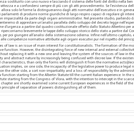
za sostituirlo con uno nuovo e lasciando il sistema delle fonti del diritto nella ben n
rattezza e a confondersi sempre di più con gli atti provvedimento. Se l’esistenza dell
i, allora solo le forme la distingueranno dagli atti normativi dell’esecutivo e in gene
i parlamenti di produrre norme giuridiche di largo respiro capaci di regolare gli inter
n imparzialità da parte degli organi amministrativi. Nel presente studio, partendo da
 tenteremo di apprestare un’analisi parallela dello sviluppo del decreto legge nell’espe
ne d’urgenza a partire dal quadro costituzionale offerto dallo Statuto Albertino per ar
 ripercorriamo brevemente le tappe dello sviluppo storico dello stato a partire dal C
gge, per poi giungere all’analisi della sistemazione odierna. Infine nell’ultimo capi
to alle competenze normative attribuite agli organi esecutivi pur nel rispetto del princ
ces of law is an issue of main interest for constitutionalists. The formation of the m
tive function. However, the disintegrating force of new internal and external collecti
ithout replacing it with a new one and leaving the system of the sources of law in th
ity and abstract nature by increasingly being confused with decree law. If the existenc
 characteristics, than only the forms will distinguish it from the normative acts(d
tuation implies, on one side, the incapacity of the legislative power to produce legal 
on the other side, a sort non-impartiality and a loss of responsibility by the administr
function starting from the Albertin Statute till the current Italian experience. In th
tute starting from the Congress of Vlora, with the intention to intercept in the scarce
rd chapter are shortly examined some current European experiences in the field of the
he principle of separation of powers distinguishing all of them.