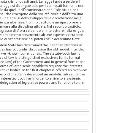
ota crisi di questi anni. La legge tende a perdere il
a legge si distingue solo per i connotati formali e non
rale da quelli dell’amministrazione. Tale situazione
essi che emergono dalla società civile e dall’altra una
 una analisi dello sviluppo della decretazione nella
rienza albanese. Il primo capitolo è un ripercorrere le
rivare alla disciplina attuale. Nel secondo capitolo,
ongresso di Vlora cercando di intercettare nella esigua
tolo, esamineremo brevemente alcune esperienze europee
ipio di separazione dei poteri che le accomuna tutte.
odern State has determined the idea that identifies in
vities has put under discussion the old model, intended
e well-known current crisis. The statute-book law is
e of law is distinguished exclusively for its formal
ecree-law) of the Government and in general from those
norms of large scale capable to regulate the interests
ative bodies. In the first chapter is offered an overview
e second chapter is developed an analytic tableau of the
 interested doctrine, in order to arrive to a systemic
 delegation of legislative powers and functions to the