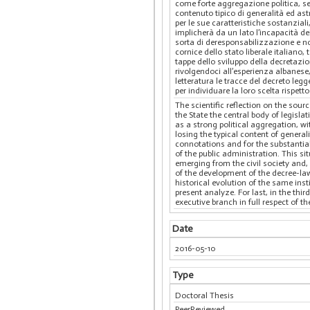
come forte aggregazione politica, sen
contenuto tipico di generalità ed ast
per le sue caratteristiche sostanzial
implicherà da un lato l’incapacità de
sorta di deresponsabilizzazione e no
cornice dello stato liberale italiano,
tappe dello sviluppo della decretazio
rivolgendoci all’esperienza albanese,
letteratura le tracce del decreto le
per individuare la loro scelta rispet
The scientific reflection on the sour
the State the central body of legisla
as a strong political aggregation, w
losing the typical content of general
connotations and for the substantial
of the public administration. This si
emerging from the civil society and, 
of the development of the decree-law 
historical evolution of the same insti
present analyze. For last, in the thi
executive branch in full respect of t
Date
2016-05-10
Type
Doctoral Thesis
PeerReviewed