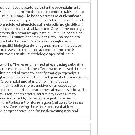
esti composti pseudo-persistenti e potenzialmente
ale su due organismi d’interesse commerciale: il mitilo
li studi sull’anguilla hanno permesso di identificare
 sul metabolismo glucidico. Con l’utilizzo di un metodo
 propranololo ed atenololo sul metabolismo glucidico. I
i pesci quando esposti al farmaco. Questa metodologia
tteria di biomarker applicata sui mitili in condizioni
ientali. I risultati hanno evidenziato una moderata
 ad altri farmaci. L’applicazione degli stessi
la qualità biologica della laguna, ma non ha potuto
ffetti osservati a basse dosi, concludiamo che è
nuove e sensibili metodologie applicabili nella
ildlife. The research aimed at evaluating sub-lethal
 the European eel. The effects were assessed through
ies on eel allowed to identify that glycogenolysis,
 glucose metabolism. The development of a sensitive in
 (propranolol and atenolol) on fish glucose
r, fish resulted more sensitive when exposed to
ergic compounds in environmental matrices. The well-
 mussels health status, after 7-days exposure to
w risk posed by caffeine for aquatic species, in
 (the Piallassa Piombone lagoon), allowed to assess
tants. Considering the effects observed at low
on-target species, and for implementing new and