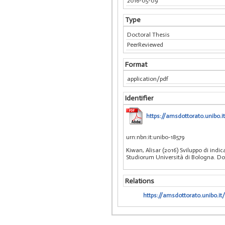
2016-05-09
Type
Doctoral Thesis
PeerReviewed
Format
application/pdf
Identifier
https://amsdottorato.unibo.i
urn:nbn:it:unibo-18579
Kiwan, Alisar (2016) Sviluppo di indi
Studiorum Università di Bologna. Dott
Relations
https://amsdottorato.unibo.it/