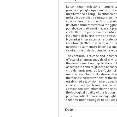
La continua immissione in ambiente 
pericolosi per gli organismi acquatic
mediterraneo e l’anguilla europea, tr
nella glicogenolisi, valutata in term
in vitro dinamico e sensibile, la peri
risultati hanno mostrato la maggior 
potrebbe permettere di rilevare la pr
controllate, ha permesso di valutare 
induzione della sindrome da stress, c
biomarker in un sistema naturale sog
imputare gli effetti osservati ai resi
necessario aumentare le conoscenze s
valutazione di rischio ambientale de
The continuous release and incomple
effects of pharmaceuticals of envi
the development and application of bi
assessed in term of glucose released
vitro dynamic method (perifusion of 
metabolism. The results showed that
therapeutic concentrations of the p
established set of biomarkers used in
environmentally relevant concentrati
comparison with other pharmaceutica
the biological quality of the lagoon
pharmaceutical doses, we highlight 
sensitive methodologies to be used 
Date