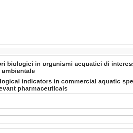
ori biologici in organismi acquatici di inter
a ambientale
logical indicators in commercial aquatic sp
levant pharmaceuticals