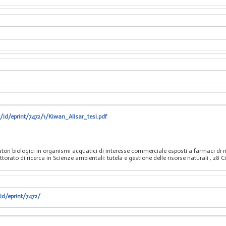
t/id/eprint/7472/1/Kiwan_Alisar_tesi.pdf
catori biologici in organismi acquatici di interesse commerciale esposti a farmaci di
orato di ricerca in Scienze ambientali: tutela e gestione delle risorse naturali
, 28 
id/eprint/7472/