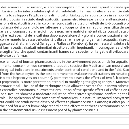
dei farmaci ad uso umano, e la loro incompleta rimozione nei depuratori rende qu
i. La ricerca ha inteso valutare gli effetti sub-letali di farmaci di rilevanza ambient
amite lo sviluppo e l’applicazione di indicatori biologici, in laboratorio e in campo. G
ini di glucosio rilasciato dagli epatociti, il parametro ideale per valutare alterazioni
fusione di epatociti isolati in colonna, sono stati valutati gli effetti dei β-bloccanti
potenza del propranololo nell’alterare la glicogenolisi e la maggior sensibilità de
esenza di composti adrenergici, noti e non, nelle matrici ambientali. La consolidata ba
gli effetti specifici della caffeina dopo esposizione di 7 giorni a concentrazioni amb
onfermando la bassa pericolosità della caffeina per gli organismi acquatici, rispetto
getto ad effetti antropici (la laguna Piallassa Piombone), ha permesso di valutare 
dui farmaceutici, risultati minoritari rispetto ad altri inquinanti. In conseguenza di e
ugli effetti che questi contaminanti hanno sulle specie non target, e di sviluppare 
rivante da farmaci.
te removal of human pharmaceuticals in the environment poses a risk for aquatic w
ronmental concern on two commercial aquatic species: the Mediterranean mussel and
ological indicators in experiments under controlled conditions and in the field. Stud
 from the hepatocytes, is the best parameter to evaluate the alterations on hepatic
isolated hepatocytes on columns), permitted to assess the effects of two β-blockers
 propranolol is more potent than atenolol in modifying the glycogenolysis. Moreove
harmaceutical. The use of this technique could allow the search for unknown adren
 controlled conditions, allowed the evaluation of the specific effects of caffeine on
ons. Results showed a moderate induction of the stress syndrome, confirming the lo
ls. The application of the same set of biomarkers in a natural impacted ecosystem
, but could not attribute the observed effects to pharmaceuticals amongst other pollu
the need for a wider knowledge regarding the effects that these contaminants on n
in the environmental risk assessment posed by pharmaceuticals.