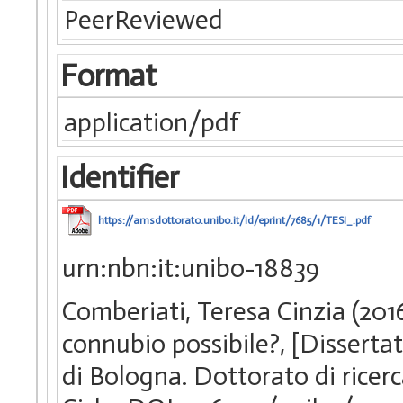
PeerReviewed
Format
application/pdf
Identifier
https://amsdottorato.unibo.it/id/eprint/7685/1/TESI_.pdf
urn:nbn:it:unibo-18839
Comberiati, Teresa Cinzia (2016
connubio possibile?, [Disserta
di Bologna. Dottorato di ricerca