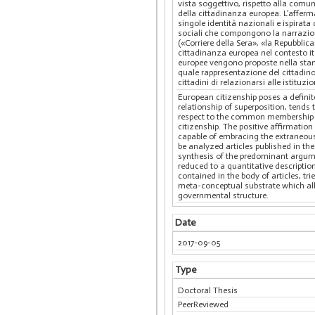
vista soggettivo, rispetto alla comu
della cittadinanza europea. L’afferm
singole identità nazionali e ispirata
sociali che compongono la narrazione 
(«Corriere della Sera», «la Repubbli
cittadinanza europea nel contesto it
europee vengono proposte nella stam
quale rappresentazione del cittadino
cittadini di relazionarsi alle istit
European citizenship poses a defini
relationship of superposition, tends
respect to the common membership of 
citizenship. The positive affirmation 
capable of embracing the extraneous. 
be analyzed articles published in th
synthesis of the predominant argumen
reduced to a quantitative descriptio
contained in the body of articles, t
meta-conceptual substrate which allo
governmental structure.
Date
2017-09-05
Type
Doctoral Thesis
PeerReviewed