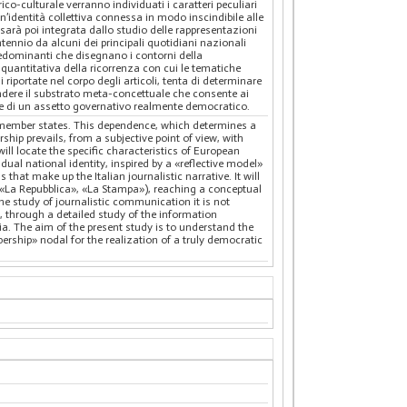
o-culturale verranno individuati i caratteri peculiari
’identità collettiva connessa in modo inscindibile alle
e sarà poi integrata dallo studio delle rappresentazioni
tennio da alcuni dei principali quotidiani nazionali
redominanti che disegnano i contorni della
quantitativa della ricorrenza con cui le tematiche
portate nel corpo degli articoli, tenta di determinare
endere il substrato meta-concettuale che consente ai
one di un assetto governativo realmente democratico.
U member states. This dependence, which determines a
hip prevails, from a subjective point of view, with
ll locate the specific characteristics of European
idual national identity, inspired by a «reflective model»
hat make up the Italian journalistic narrative. It will
, «La Repubblica», «La Stampa»), reaching a conceptual
he study of journalistic communication it is not
, through a detailed study of the information
ia. The aim of the present study is to understand the
ership» nodal for the realization of a truly democratic