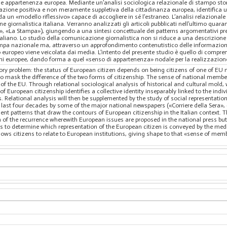
ne appartenenza europea. Mediante un’analisi sociologica relazionale di stampo storic
azione positiva e non meramente suppletiva della cittadinanza europea, identifica un
 da un «modello riflessivo» capace di accogliere in sé l’estraneo. L’analisi relazional
giornalistica italiana. Verranno analizzati gli articoli pubblicati nell’ultimo quaran
ca», «La Stampa»), giungendo a una sintesi concettuale dei patterns argomentativi p
aliano. Lo studio della comunicazione giornalistica non si riduce a una descrizione 
pa nazionale ma, attraverso un approfondimento contenutistico delle informazioni ri
 europeo viene veicolata dai media. L’intento del presente studio è quello di compr
uzioni europee, dando forma a quel «senso di appartenenza» nodale per la realizzazi
tory problem: the status of European citizen depends on being citizens of one of E
 to mask the difference of the two forms of citizenship. The sense of national members
the EU. Through relational sociological analysis of historical and cultural mold, wi
of European citizenship identifies a collective identity inseparably linked to the indiv
Relational analysis will then be supplemented by the study of social representations t
e last four decades by some of the major national newspapers («Corriere della Sera»
t patterns that draw the contours of European citizenship in the Italian context. T
n of the recurrence wherewith European issues are proposed in the national press but
ries to determine which representation of the European citizen is conveyed by the med
ws citizens to relate to European institutions, giving shape to that «sense of memb