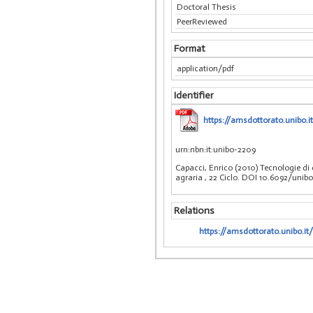
Doctoral Thesis
PeerReviewed
Format
application/pdf
Identifier
https://amsdottorato.unibo.
urn:nbn:it:unibo-2209
Capacci, Enrico (2010) Tecnologie di
agraria
, 22 Ciclo. DOI 10.6092/uni
Relations
https://amsdottorato.unibo.it