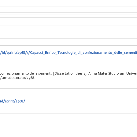
it/id/eprint/2968/1/Capacci_Enrico_Tecnologie_di_confezionamento_delle_sementi
 confezionamento delle sementi, [Dissertation thesis], Alma Mater Studiorum Univers
bo/amsdottorato/2968.
/id/eprint/2968/