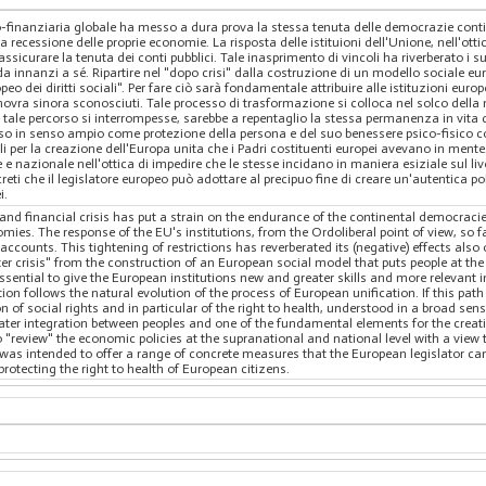
o-finanziaria globale ha messo a dura prova la stessa tenuta delle democrazie cont
ecessione delle proprie economie. La risposta delle istituioni dell'Unione, nell'ottica
 assicurare la tenuta dei conti pubblici. Tale inasprimento di vincoli ha riverberato i su
 innanzi a sé. Ripartire nel "dopo crisi" dalla costruzione di un modello sociale eu
opeo dei diritti sociali". Per fare ciò sarà fondamentale attribuire alle istituzioni eu
novra sinora sconosciuti. Tale processo di trasformazione si colloca nel solco dell
tale percorso si interrompesse, sarebbe a repentaglio la stessa permanenza in vita del
nteso in senso ampio come protezione della persona e del suo benessere psico-fisico co
i per la creazione dell'Europa unita che i Padri costituenti europei avevano in mente
nazionale nell'ottica di impedire che le stesse incidano in maniera esiziale sul livello
creti che il legislatore europeo può adottare al precipuo fine di creare un'autentica po
i.
nd financial crisis has put a strain on the endurance of the continental democracie
mies. The response of the EU's institutions, from the Ordoliberal point of view, so fa
accounts. This tightening of restrictions has reverberated its (negative) effects als
fter crisis" from the construction of an European social model that puts people at the 
 be essential to give the European institutions new and greater skills and more releva
ion follows the natural evolution of the process of European unification. If this pat
n of social rights and in particular of the right to health, understood in a broad sen
reater integration between peoples and one of the fundamental elements for the crea
 to "review" the economic policies at the supranational and national level with a view
, it was intended to offer a range of concrete measures that the European legislator c
rotecting the right to health of European citizens.