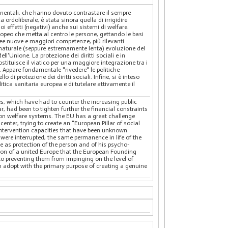
inentali, che hanno dovuto contrastare il sempre
 ordoliberale, è stata sinora quella di irrigidire
oi effetti (negativi) anche sui sistemi di welfare.
ropeo che metta al centro le persone, gettando le basi
ropee nuove e maggiori competenze, più rilevanti
a naturale (seppure estremamente lenta) evoluzione del
l'Unione. La protezione dei diritti sociali e in
stituisce il viatico per una maggiore integrazione tra i
. Appare fondamentale "rivedere" le politiche
 di protezione dei diritti sociali. Infine, si è inteso
litica sanitaria europea e di tutelare attivamente il
s, which have had to counter the increasing public
r, had been to tighten further the financial constraints
o on welfare systems. The EU has a great challenge
center, trying to create an "European Pillar of social
nt intervention capacities that have been unknown
h were interrupted, the same permanence in life of the
se as protection of the person and of his psycho-
tion of a united Europe that the European Founding
 to preventing them from impinging on the level of
an adopt with the primary purpose of creating a genuine