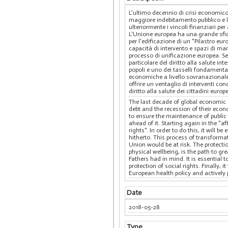
L'ultimo decennio di crisi economic
maggiore indebitamento pubblico e la r
ulteriormente i vincoli finanziari per
L'Unione europea ha una grande sfida
per l'edificazione di un "Pilastro eur
capacità di intervento e spazi di ma
processo di unificazione europea. Se 
particolare del diritto alla salute i
popoli e uno dei tasselli fondamental
economiche a livello sovranazionale e 
offrire un ventaglio di interventi con
diritto alla salute dei cittadini europe
The last decade of global economic a
debt and the recession of their econo
to ensure the maintenance of public 
ahead of it. Starting again in the "a
rights". In order to do this, it will
hitherto. This process of transformat
Union would be at risk. The protectio
physical wellbeing, is the path to g
Fathers had in mind. It is essential
protection of social rights. Finally
European health policy and actively p
Date
2018-05-28
Type