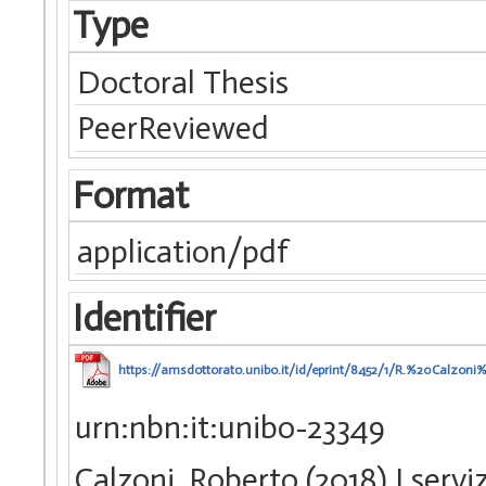
Type
Doctoral Thesis
PeerReviewed
Format
application/pdf
Identifier
https://amsdottorato.unibo.it/id/eprint/8452/1/R.%20Calz
urn:nbn:it:unibo-23349
Calzoni, Roberto (2018) I servi