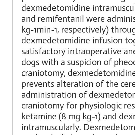
dexmedetomidine intramuscul
and remifentanil were admini
kg-1min-1, respectively) throu
dexmedetomidine infusion tog
satisfactory intraoperative a
dogs with a suspicion of phe
craniotomy, dexmedetomidine, 
prevents alteration of the cer
administration of dexmedetomi
craniotomy for physiologic r
ketamine (8 mg kg-1) and dex
intramuscularly. Dexmedetomi