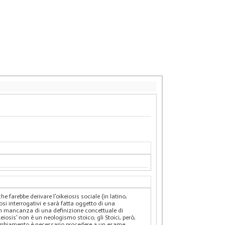
 farebbe derivare l’oikeiosis sociale (in latino,
 interrogativi e sarà fatta oggetto di una
, in mancanza di una definizione concettuale di
keiosis’ non è un neologismo stoico; gli Stoici, però,
e cambiamento è necessario procedere a un esame