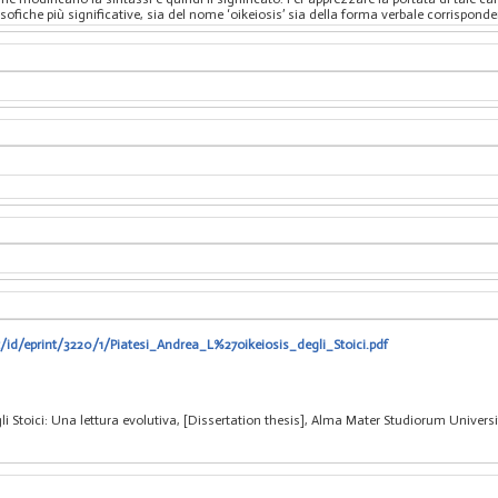
sofiche più significative, sia del nome ‘oikeiosis’ sia della forma verbale corrisponde
t/id/eprint/3220/1/Piatesi_Andrea_L%27oikeiosis_degli_Stoici.pdf
gli Stoici: Una lettura evolutiva, [Dissertation thesis], Alma Mater Studiorum Universi