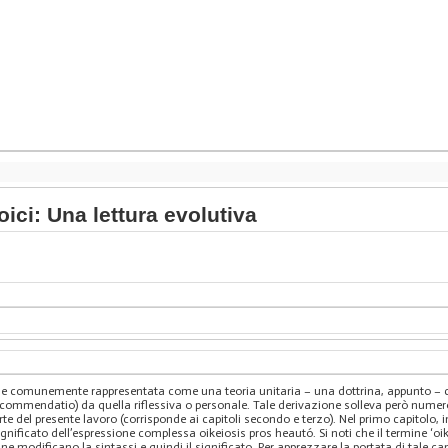
oici: Una lettura evolutiva
a
iene comunemente rappresentata come una teoria unitaria – una dottrina, appunto – che
endatio) da quella riflessiva o personale. Tale derivazione solleva però numerosi
rte del presente lavoro (corrisponde ai capitoli secondo e terzo). Nel primo capitolo
significato dell’espressione complessa oikeiosis pros heautó. Si noti che il termine ‘oi
 ne modificano la sintassi e quindi il significato. Per apprezzare la portata di tal