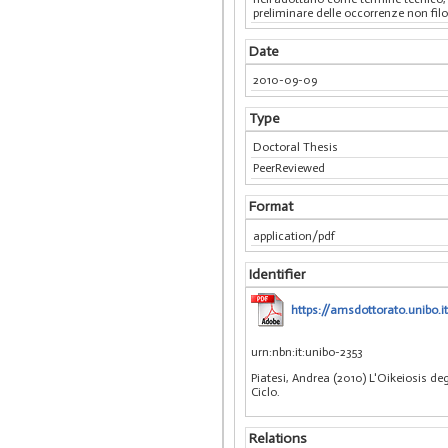
preliminare delle occorrenze non filo
Date
2010-09-09
Type
Doctoral Thesis
PeerReviewed
Format
application/pdf
Identifier
https://amsdottorato.unibo.i
urn:nbn:it:unibo-2353
Piatesi, Andrea (2010) L'Oikeiosis de
Ciclo.
Relations