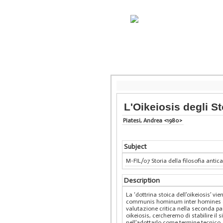
L'Oikeiosis degli St
Piatesi, Andrea <1980>
Subject
M-FIL/07 Storia della filosofia antic
Description
La ‘dottrina stoica dell’oikeiosis’ v
communis hominum inter homines comm
valutazione critica nella seconda pa
oikeiosis, cercheremo di stabilire il 
nell’adottarlo come termine tecnico,