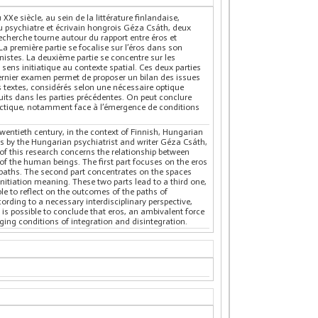
 XXe siècle, au sein de la littérature finlandaise,
du psychiatre et écrivain hongrois Géza Csáth, deux
echerche tourne autour du rapport entre éros et
La première partie se focalise sur l’éros dans son
stes. La deuxième partie se concentre sur les
sens initiatique au contexte spatial. Ces deux parties
dernier examen permet de proposer un bilan des issues
s textes, considérés selon une nécessaire optique
uits dans les parties précédentes. On peut conclure
ectique, notamment face à l’émergence de conditions
twentieth century, in the context of Finnish, Hungarian
ies by the Hungarian psychiatrist and writer Géza Csáth,
 of this research concerns the relationship between
of the human beings. The first part focuses on the eros
 paths. The second part concentrates on the spaces
initiation meaning. These two parts lead to a third one,
le to reflect on the outcomes of the paths of
rding to a necessary interdisciplinary perspective,
t is possible to conclude that eros, an ambivalent force
ging conditions of integration and disintegration.