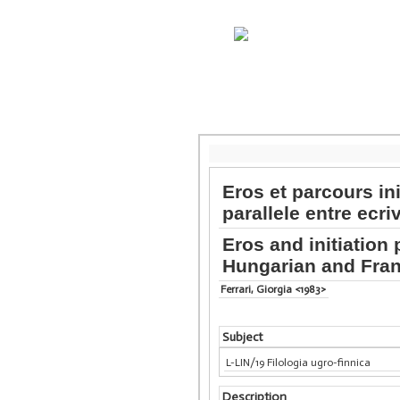
Eros et parcours in
parallele entre ecr
Eros and initiation 
Hungarian and Fran
Ferrari, Giorgia <1983>
Subject
L-LIN/19 Filologia ugro-finnica
Description