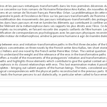
l’éros et les parcours initiatiques-transformatifs dans les trois premières décennies du
se concentre sur trois romans de l’écrivaine finlandaise Aino Kallas, dix nouvelles 
lens et un roman de l’écrivain français Pierre Mac Orlan. La problématique de cette r
rendre le poids et l’incidence de l’éros sur les parcours transformatifs de l’homme. 
odélisation des mouvements des parcours initiatiques-transformatifs des protagoni
tes dans leurs parcours et met en lumière les éléments qui contribuent à conférer un 
die l’élément de la métamorphose dans ses rapports les plus étroits avec l’éros. Ce 
plets ou incomplets, en faisant ressortir des aspects saillants de l’être humain. Le
dentification de correspondances psychologiques avec les parcours physiques reconstr
éritable moteur de métamorphose, amène la personne humaine à agir de manière dial
p between eros and initiation-transformative paths in the first three decades of the 
lysis concentrates on three novels by the Finnish writer Aino Kallas, ten short stor
nz Hellens and one novel by the French writer Pierre Mac Orlan. The central question
o understand the weight and the relevance of the eros in the transformative paths 
 offers a model of the movements of the protagonists’ initiation and transformation
 paths and highlights those elements which contribute to give the spatial context an 
phosis in its closest relationships with eros. This last examination makes it possib
letes - bringing out salient aspects of the human beings. The texts, considered acco
ogical correspondences with the physical paths reconstructed in the previous parts. I
eads the human persons to act dialectically, in particular when called to face emer