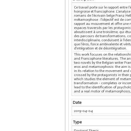
Ce travail porte sur le rapport entre 
hongroise et francophone. L’analyse 
romans de l’écrivain belge Franz Hel
métamorphose : l’objectif est de comp
rapport au mouvement et offre une m
espaces traversés par les protagonis
aboutissent à une troisième, qui étu
des parcours de transformations, com
interdisciplinaire, conduisent à l’i
que l’éros, force ambivalente et v
d’intégration et de désintégration.
This work focuses on the relationshi
and Francophone literatures. The ana
two novels by the Belgian writer Fra
eros and metamorphosis: the aim is t
in its relation to the movement and
crossed by the protagonists in their
which studies the element of metamor
transformation - completes or incomp
lead to the identification of psychol
and a real motor of metamorphosis, l
Date
2019-04-04
Type
Doctoral Thesis