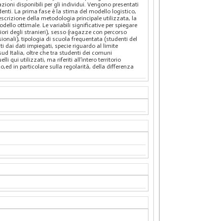
zioni disponibili per gli individui. Vengono presentati
enti. La prima fase è la stima del modello logistico,
scrizione della metodologia principale utilizzata, la
odello ottimale. Le variabili significative per spiegare
iori degli stranieri), sesso (ragazze con percorso
sionali), tipologia di scuola frequentata (studenti del
nti dai dati impiegati, specie riguardo al limite
sud Italia, oltre che tra studenti dei comuni
qui utilizzati, ma riferiti all’intero territorio
ed in particolare sulla regolarità, della differenza