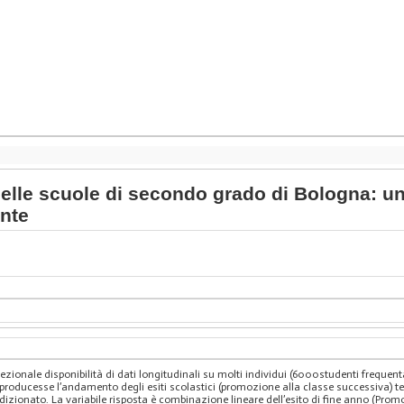
 nelle scuole di secondo grado di Bologna: un
ente
cezionale disponibilità di dati longitudinali su molti individui (6000studenti frequent
producesse l’andamento degli esiti scolastici (promozione alla classe successiva) t
ndizionato. La variabile risposta è combinazione lineare dell’esito di fine anno (P