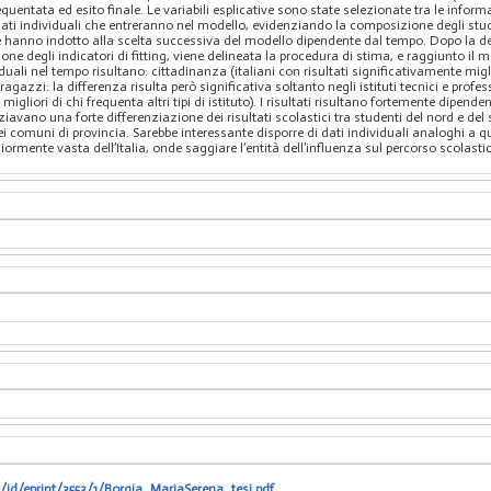
uentata ed esito finale. Le variabili esplicative sono state selezionate tra le informa
i dati individuali che entreranno nel modello, evidenziando la composizione degli stud
che hanno indotto alla scelta successiva del modello dipendente dal tempo. Dopo la de
one degli indicatori di fitting, viene delineata la procedura di stima, e raggiunto il m
ali nel tempo risultano: cittadinanza (italiani con risultati significativamente migl
azzi: la differenza risulta però significativa soltanto negli istituti tecnici e profes
migliori di chi frequenta altri tipi di istituto). I risultati risultano fortemente dipende
nziavano una forte differenziazione dei risultati scolastici tra studenti del nord e del 
omuni di provincia. Sarebbe interessante disporre di dati individuali analoghi a quelli 
ente vasta dell’Italia, onde saggiare l’entità dell’influenza sul percorso scolastico,
t/id/eprint/3553/1/Borgia_MariaSerena_tesi.pdf