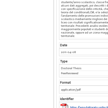
studente/anno scolastico, classe freq
alcuni dati aggregati, poi descritti 
con specificazione delle criticità, 
teoria del conditionalLCM, e la selezi
l’andamento delle promozioni individu
scolastico mediamente migliore dei rag
liceo con risultati significativamente 
territoriale. Precedenti analisi evide
maggiormente popolati e studenti dei c
nazionale, oppure ad un zona maggiorm
territoriale.
Date
2011-04-08
Type
Doctoral Thesis
PeerReviewed
Format
application/pdf
Identifier
https://amsdottorato.unibo.i