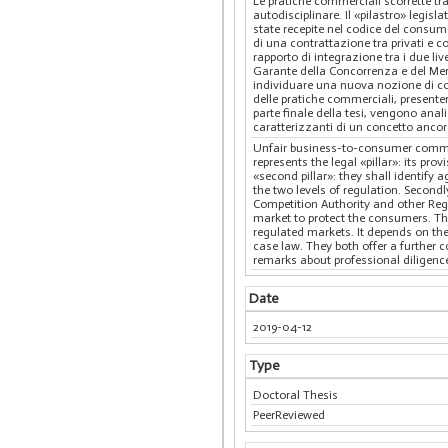
Le pratiche commerciali scorrette tra
autodisciplinare. Il «pilastro» legis
state recepite nel codice del consumo
di una contrattazione tra privati e co
rapporto di integrazione tra i due liv
Garante della Concorrenza e del Merc
individuare una nuova nozione di cor
delle pratiche commerciali, presenterà
parte finale della tesi, vengono anali
caratterizzanti di un concetto ancor
Unfair business-to-consumer commerc
represents the legal «pillar»: its pr
«second pillar»: they shall identify
the two levels of regulation. Secondl
Competition Authority and other Regu
market to protect the consumers. This
regulated markets. It depends on the 
case law. They both offer a further 
remarks about professional diligenc
Date
2019-04-12
Type
Doctoral Thesis
PeerReviewed