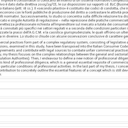
 imprese e consumatori si collocano all’interno di un sistema normativo complesso, ar
lativo è dato dalla direttiva 2005/29/CE, le cui disposizioni sui rapporti cd. B2C (Bu
 italiano (artt. 18 ss.). Il «secondo pilastro» è costituito dai codici di condotta, ch
ncorrono con le fonti pubbliche di produzione del diritto a contrastare le attività pro
elli normativi. Successivamente, lo studio si concentra sulla difficile relazione tra dis
ato e singole Autorità di regolazione – nella repressione delle pratiche commerciali 
rettezza professionale richiesta all’imprenditore sul mercato a tutela dei consumat
 connotati più specifici nei settori regolati e a seconda delle condizioni particolari in 
zzate la prassi dell’A.G.C.M. e la casistica giurisprudenziale, le quali offrono un ulter
a in divenire. Lo studio si chiude con alcune osservazioni conclusive di carattere ge
ial practises form part of a complex regulatory system, consisting of legislative a
ovisions, examined in this study, have been transposed into the Italian Consumer Code
 agreements and contribute with legal sources to combate unfair commercial practises
y, my thesis focuses on the complex relationships between the general and sectorial d
lation Authorities). Then, I endeavour to define a new notion of professional diligenc
 kind of professional diligence, which is a general essential requisite of commercial
particular conditions of professional activities. In the last part of my thesis, I conc
contribution to concretely outline the essential features of a concept which is still 
e.