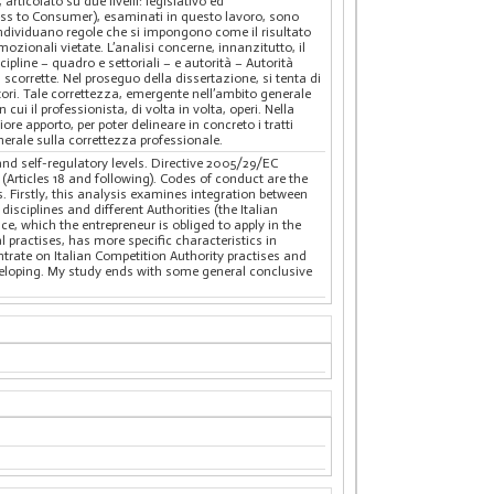
ticolato su due livelli: legislativo ed
siness to Consumer), esaminati in questo lavoro, sono
e individuano regole che si impongono come il risultato
mozionali vietate. L’analisi concerne, innanzitutto, il
cipline – quadro e settoriali – e autorità – Autorità
scorrette. Nel proseguo della dissertazione, si tenta di
ori. Tale correttezza, emergente nell’ambito generale
cui il professionista, di volta in volta, operi. Nella
iore apporto, per poter delineare in concreto i tratti
nerale sulla correttezza professionale.
nd self-regulatory levels. Directive 2005/29/EC
 (Articles 18 and following). Codes of conduct are the
. Firstly, this analysis examines integration between
isciplines and different Authorities (the Italian
e, which the entrepreneur is obliged to apply in the
 practises, has more specific characteristics in
entrate on Italian Competition Authority practises and
developing. My study ends with some general conclusive