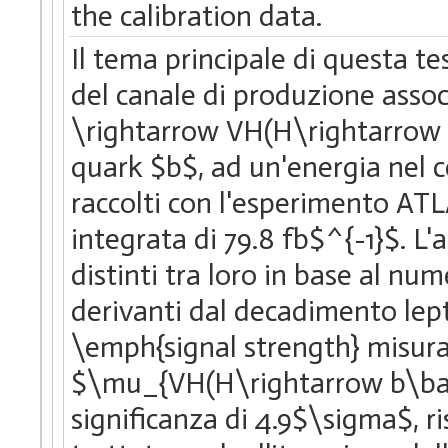
the calibration data.
Il tema principale di questa te
del canale di produzione asso
\rightarrow VH(H\rightarrow b
quark $b$, ad un'energia nel ce
raccolti con l'esperimento ATL
integrata di 79.8 fb$^{-1}$. L'a
distinti tra loro in base al num
derivanti dal decadimento lep
\emph{signal strength} misura
$\mu_{VH(H\rightarrow b\bar{
significanza di 4.9$\sigma$, ri