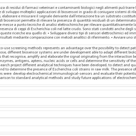
za di residui di farmaci veterinari e contaminanti biologici negli alimenti può trarre b
ase di sviluppo molteplici applicazioni di biosensori in grado di coniugare sistemi di ri
are, elaborare e misurare il segnale derivante dall’interazione tra un substrato costitu
di biosensori permette di rilevare la presenza di quantità residuali di un determinato 
e messe a punto tecniche di analisi elettrochimiche per rilevare quantitativamente la
esenza di ceppi di Escherichia coli nel latte crudo. Sono stati condotti anche degli s
i queste ricerche era quello di: • Sviluppare diversi tipi di sensori elettrochimici ed
i risultati mediante comparazione con metodi analitici di riferimento. • Avviare uno s
y-to-use screening methods represents an advantage over the possibility to detect pa
ose, different biosensor systems are under development able to adapt different biolo
ers that recognise, amplify and elaborate the signal originating from the interaction
enzymes, antigens, aptens, nucleic acids or cells and determine the sensitivity of 
esearch project different analytical techniques have been developed, to detect and q
nd to determine the presence of Escherichia coli strains in raw milk. The presence of
es were: develop electrochemical immunological-sensors and evaluate their potentia
arison to standard analytical methods and study future applications of electrochem