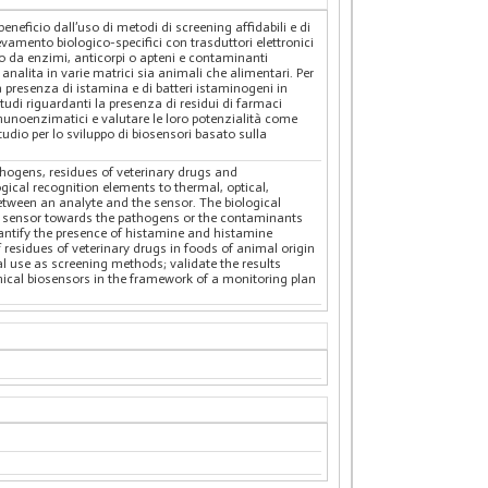
eneficio dall’uso di metodi di screening affidabili e di
levamento biologico-specifici con trasduttori elettronici
ito da enzimi, anticorpi o apteni e contaminanti
analita in varie matrici sia animali che alimentari. Per
 presenza di istamina e di batteri istaminogeni in
tudi riguardanti la presenza di residui di farmaci
 immunoenzimatici e valutare le loro potenzialità come
tudio per lo sviluppo di biosensori basato sulla
thogens, residues of veterinary drugs and
gical recognition elements to thermal, optical,
 between an analyte and the sensor. The biological
the sensor towards the pathogens or the contaminants
uantify the presence of histamine and histamine
 residues of veterinary drugs in foods of animal origin
l use as screening methods; validate the results
ical biosensors in the framework of a monitoring plan