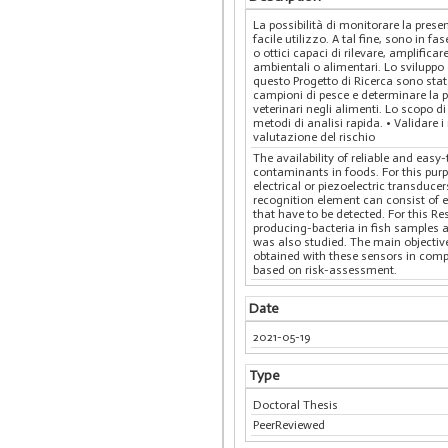
La possibilità di monitorare la presen
facile utilizzo. A tal fine, sono in f
o ottici capaci di rilevare, amplific
ambientali o alimentari. Lo sviluppo 
questo Progetto di Ricerca sono stat
campioni di pesce e determinare la pr
veterinari negli alimenti. Lo scopo d
metodi di analisi rapida. • Validare 
valutazione del rischio
The availability of reliable and eas
contaminants in foods. For this purp
electrical or piezoelectric transduc
recognition element can consist of 
that have to be detected. For this R
producing-bacteria in fish samples a
was also studied. The main objectiv
obtained with these sensors in comp
based on risk-assessment.
Date
2021-05-19
Type
Doctoral Thesis
PeerReviewed