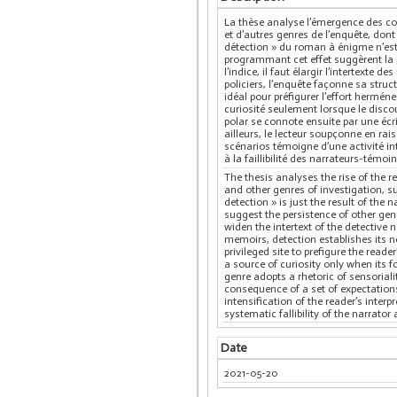
La thèse analyse l’émergence des co
et d’autres genres de l’enquête, dont 
détection » du roman à énigme n’es
programmant cet effet suggèrent la 
l’indice, il faut élargir l’intertexte
policiers, l’enquête façonne sa struct
idéal pour préfigurer l’effort hermé
curiosité seulement lorsque le discou
polar se connote ensuite par une écri
ailleurs, le lecteur soupçonne en ra
scénarios témoigne d’une activité inte
à la faillibilité des narrateurs-témoi
The thesis analyses the rise of the 
and other genres of investigation, s
detection » is just the result of th
suggest the persistence of other genre
widen the intertext of the detective 
memoirs, detection establishes its no
privileged site to prefigure the read
a source of curiosity only when its f
genre adopts a rhetoric of sensoriali
consequence of a set of expectations:
intensification of the reader’s interp
systematic fallibility of the narrator
Date
2021-05-20