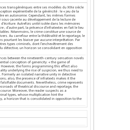
nces transgénériques entre ses modèles du XIXe siècle
ption expérientielle de la généricité : le « jeu de la
stère en autonomie. Cependant, les mêmes formes
té sous-jacente au développement de la lecture de
es d’écriture. Autrefois unité isolée dans les mémoires
; d’autre part, la présence d’infratextes en fait le lieu
ifiables. Néanmoins, le crime constitue une source de
s. Au carrefour entre la théâtralité et le reportage, le
s pourtant les biaiser par aucune interprétation. Par
utres types criminels, dont l’enchevêtrement des
té du détective, un horizon se consolidant en opposition
erences between the nineteenth-century sensation novels
ential conception of genericity: « the game of
ly. However, the forms programming this effect also
sality underlying the rise of suspicion, we thus need to
. Formerly an isolated narrative unity in detective
ions; also, the presence of infratexts makes it the
to falsifiable documents. Nevertheless, crime represents
crossroads of theatrical discourse and reportage, the
iscourse. Moreover, the reader suspects as a
minal types, whose multiplication hint the
lity, a horizon that is consolidated in opposition to the