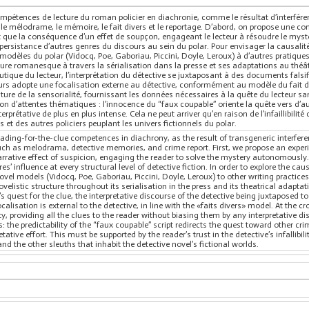
mpétences de lecture du roman policier en diachronie, comme le résultat d’interfére
le mélodrame, le mémoire, le fait divers et le reportage. D’abord, on propose une conce
t que la conséquence d’un effet de soupçon, engageant le lecteur à résoudre le my
persistance d’autres genres du discours au sein du polar. Pour envisager la causali
 des modèles du polar (Vidocq, Poe, Gaboriau, Piccini, Doyle, Leroux) à d’autres pratiqu
ure romanesque à travers la sérialisation dans la presse et ses adaptations au théâtre 
neutique du lecteur, l’interprétation du détective se juxtaposant à des documents fals
rs adopte une focalisation externe au détective, conformément au modèle du fait diver
ture de la sensorialité, fournissant les données nécessaires à la quête du lecteur san
ison d’attentes thématiques : l’innocence du “faux coupable” oriente la quête vers d’a
rprétative de plus en plus intense. Cela ne peut arriver qu’en raison de l’infaillibili
ns et des autres policiers peuplant les univers fictionnels du polar.
reading-for-the-clue competences in diachrony, as the result of transgeneric interf
uch as melodrama, detective memories, and crime report. First, we propose an experi
e narrative effect of suspicion, engaging the reader to solve the mystery autonomous
s’ influence at every structural level of detective fiction. In order to explore the cau
novel models (Vidocq, Poe, Gaboriau, Piccini, Doyle, Leroux) to other writing practices
velistic structure throughout its serialisation in the press and its theatrical adaptat
er’s quest for the clue, the interpretative discourse of the detective being juxtaposed 
ocalisation is external to the detective, in line with the «faits divers» model. At the 
ty, providing all the clues to the reader without biasing them by any interpretative d
 the predictability of the “faux coupable” script redirects the quest toward other cri
retative effort. This must be supported by the reader’s trust in the detective’s infallibi
 and the other sleuths that inhabit the detective novel’s fictional worlds.