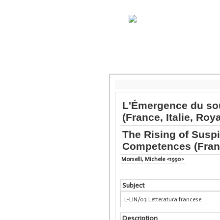
L'Émergence du sou
(France, Italie, Ro
The Rising of Susp
Competences (Franc
Morselli, Michele <1990>
Subject
L-LIN/03 Letteratura francese
Description