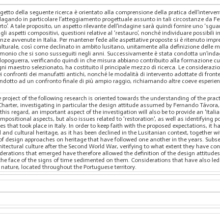
ogetto della seguente ricerca è orientato alla comprensione della pratica dell’interve
dagando in particolare l’atteggiamento progettuale assunto in tali circostanze da Fe
orto’. A tale proposito, un aspetto rilevante dell’indagine sarà quindi fornire uno ‘sgua
li aspetti compositivi, questioni relative al ‘restauro’, nonché individuare possibili i
enze avvenute in Italia. Per mantener fede alle aspettative proposte si è ritenuto imp
ulturale, così come declinato in ambito lusitano, unitamente alla definizione delle 
trimonio che si sono susseguiti negli anni. Successivamente è stata condotta un’indag
dopoguerra, verificando quindi in che misura abbiano contribuito alla formazione cult
 ogni maestro selezionato, ha costituito il principale mezzo di ricerca. Le considera
i confronti dei manufatti antichi, nonché le modalità di intervento adottate di fronte
dotto ad un confronto finale di più ampio raggio, richiamando altre coeve esperienze 
 project of the following research is oriented towards the understanding of the practi
 Charter, investigating in particular the design attitude assumed by Fernando Távora,
n this regard, an important aspect of the investigation will also be to provide an 'Italia
positional aspects, but also issues related to 'restoration', as well as identifying po
s that took place in Italy. In order to keep faith with the proposed expectations, it
and cultural heritage, as it has been declined in the Lusitanian context, together wi
design approaches on heritage that have followed one another in the years. Subseq
chitectural culture after the Second World War, verifying to what extent they have co
iderations that emerged have therefore allowed the definition of the design attitudes
he face of the signs of time sedimented on them. Considerations that have also led 
nature, located throughout the Portuguese territory.