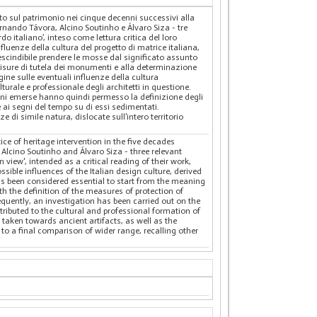
nto sul patrimonio nei cinque decenni successivi alla
rnando Távora, Alcino Soutinho e Álvaro Siza - tre
rdo italiano’, inteso come lettura critica del loro
nfluenze della cultura del progetto di matrice italiana,
rescindibile prendere le mosse dal significato assunto
misure di tutela dei monumenti e alla determinazione
ine sulle eventuali influenze della cultura
urale e professionale degli architetti in questione.
zioni emerse hanno quindi permesso la definizione degli
 ai segni del tempo su di essi sedimentati.
di simile natura, dislocate sull’intero territorio
ce of heritage intervention in the five decades
 Alcino Soutinho and Álvaro Siza - three relevant
n view', intended as a critical reading of their work,
ssible influences of the Italian design culture, derived
 has been considered essential to start from the meaning
th the definition of the measures of protection of
uently, an investigation has been carried out on the
ntributed to the cultural and professional formation of
 taken towards ancient artifacts, as well as the
to a final comparison of wider range, recalling other