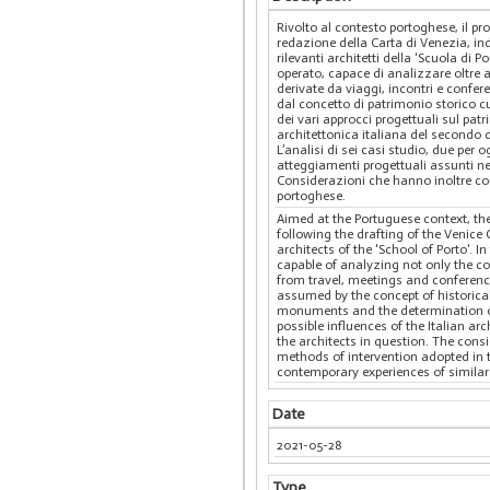
Rivolto al contesto portoghese, il pr
redazione della Carta di Venezia, in
rilevanti architetti della ‘Scuola di P
operato, capace di analizzare oltre ag
derivate da viaggi, incontri e confer
dal concetto di patrimonio storico c
dei vari approcci progettuali sul pa
architettonica italiana del secondo 
L’analisi di sei casi studio, due per
atteggiamenti progettuali assunti ne
Considerazioni che hanno inoltre con
portoghese.
Aimed at the Portuguese context, the
following the drafting of the Venice
architects of the 'School of Porto'. I
capable of analyzing not only the com
from travel, meetings and conference
assumed by the concept of historical 
monuments and the determination of 
possible influences of the Italian ar
the architects in question. The cons
methods of intervention adopted in t
contemporary experiences of similar 
Date
2021-05-28
Type