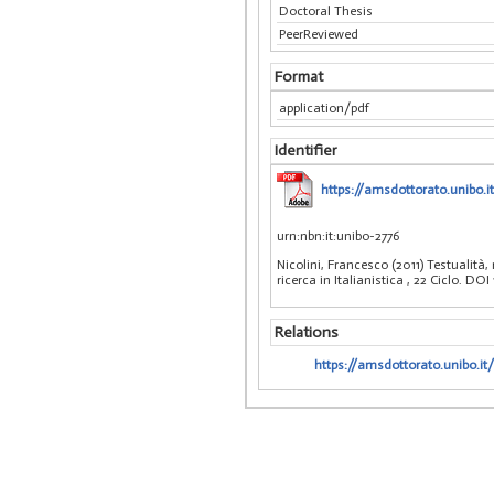
Doctoral Thesis
PeerReviewed
Format
application/pdf
Identifier
https://amsdottorato.unibo.it
urn:nbn:it:unibo-2776
Nicolini, Francesco (2011) Testualità,
ricerca in Italianistica
, 22 Ciclo. DO
Relations
https://amsdottorato.unibo.it