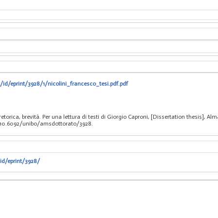
/id/eprint/3928/1/nicolini_francesco_tesi.pdf.pdf
 retorica, brevità. Per una lettura di testi di Giorgio Caproni, [Dissertation thesis],
I 10.6092/unibo/amsdottorato/3928.
/id/eprint/3928/