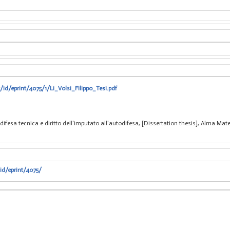
/id/eprint/4075/1/Li_Volsi_Filippo_Tesi.pdf
la difesa tecnica e diritto dell'imputato all'autodifesa, [Dissertation thesis], Alma M
.
id/eprint/4075/