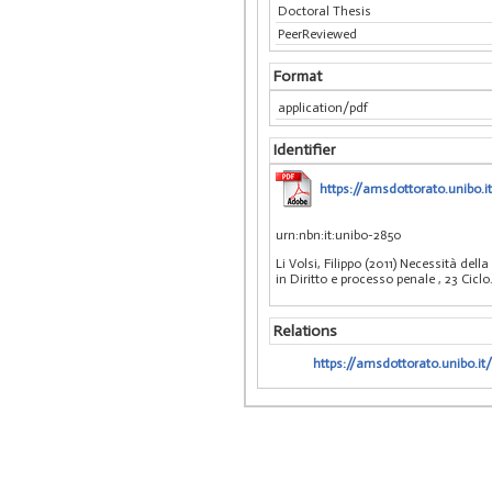
Doctoral Thesis
PeerReviewed
Format
application/pdf
Identifier
https://amsdottorato.unibo.it
urn:nbn:it:unibo-2850
Li Volsi, Filippo (2011) Necessità del
in Diritto e processo penale
, 23 Ciclo
Relations
https://amsdottorato.unibo.it/