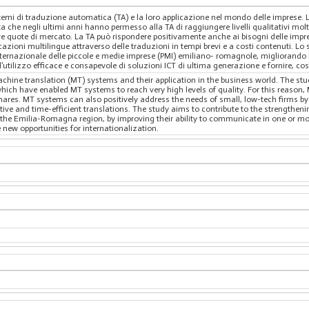
stemi di traduzione automatica (TA) e la loro applicazione nel mondo delle imprese. L
 Data che negli ultimi anni hanno permesso alla TA di raggiungere livelli qualitativi mo
e quote di mercato. La TA può rispondere positivamente anche ai bisogni delle impre
zioni multilingue attraverso delle traduzioni in tempi brevi e a costi contenuti. Lo s
nternazionale delle piccole e medie imprese (PMI) emiliano- romagnole, migliorando 
 l’utilizzo efficace e consapevole di soluzioni ICT di ultima generazione e fornire, c
hine translation (MT) systems and their application in the business world. The stu
, which have enabled MT systems to reach very high levels of quality. For this reaso
res. MT systems can also positively address the needs of small, low-tech firms by 
ve and time-efficient translations. The study aims to contribute to the strengtheni
the Emilia-Romagna region, by improving their ability to communicate in one or mo
 new opportunities for internationalization.