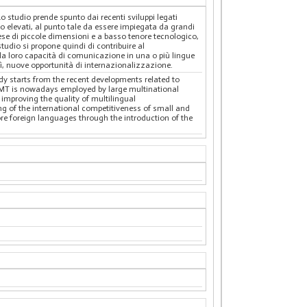
o studio prende spunto dai recenti sviluppi legati
lto elevati, al punto tale da essere impiegata da grandi
se di piccole dimensioni e a basso tenore tecnologico,
tudio si propone quindi di contribuire al
la loro capacità di comunicazione in una o più lingue
osì, nuove opportunità di internazionalizzazione.
dy starts from the recent developments related to
n, MT is nowadays employed by large multinational
improving the quality of multilingual
ng of the international competitiveness of small and
re foreign languages through the introduction of the