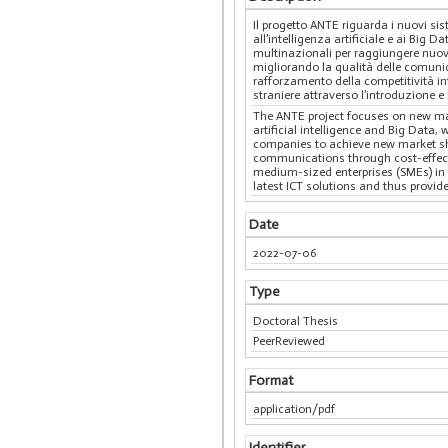
Il progetto ANTE riguarda i nuovi si
all’intelligenza artificiale e ai Big
multinazionali per raggiungere nuov
migliorando la qualità delle comunica
rafforzamento della competitività i
straniere attraverso l’introduzione e
The ANTE project focuses on new mac
artificial intelligence and Big Data
companies to achieve new market sha
communications through cost-effecti
medium-sized enterprises (SMEs) in 
latest ICT solutions and thus provide
Date
2022-07-06
Type
Doctoral Thesis
PeerReviewed
Format
application/pdf
Identifier