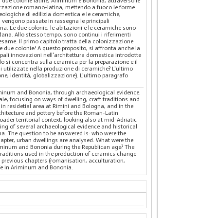
 in due colonie latine, Ariminum e Bononia, attraverso le
izzazione romano-latina, mettendo a fuoco le forme
heologiche di edilizia domestica e le ceramiche,
se, vengono passate in rassegna le principali
na. Le due colonie, le abitazioni e le ceramiche sono
dana. Allo stesso tempo, sono continui i riferimenti
 esame. Il primo capitolo tratta della colonizzazione
le due colonie? A questo proposito, si affronta anche la
ipali innovazioni nell'architettura domestica introdotte
 si concentra sulla ceramica per la preparazione e il
li utilizzate nella produzione di ceramiche? L'ultimo
one, identità, globalizzazione). L'ultimo paragrafo
Ariminum and Bononia, through archaeological evidence.
le, focusing on ways of dwelling, craft traditions and
n residetial area at Rimini and Bologna, and in the
rchitecture and pottery before the Roman-Latin
ader territorial context, looking also at mid-Adriatic
ing of several archaeological evidence and historical
na. The question to be answered is: who were the
chapter, urban dwellings are analysed. What were the
Ariminum and Bononia during the Republican age? The
traditions used in the production of ceramics change
 previous chapters (romanisation, acculturation,
life in Ariminum and Bononia.