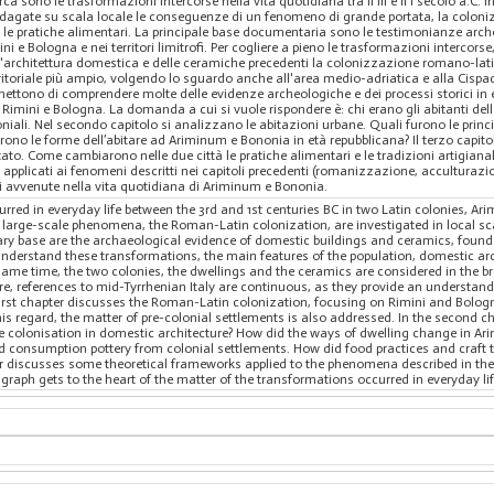
rca sono le trasformazioni intercorse nella vita quotidiana tra il III e il I secolo a.C.
dagate su scala locale le conseguenze di un fenomeno di grande portata, la colon
li e le pratiche alimentari. La principale base documentaria sono le testimonianze arc
ini e Bologna e nei territori limitrofi. Per cogliere a pieno le trasformazioni intercor
l'architettura domestica e delle ceramiche precedenti la colonizzazione romano-lati
rritoriale più ampio, volgendo lo sguardo anche all'area medio-adriatica e alla Cispa
ermettono di comprendere molte delle evidenze archeologiche e dei processi storici in
 Rimini e Bologna. La domanda a cui si vuole rispondere è: chi erano gli abitanti del
niali. Nel secondo capitolo si analizzano le abitazioni urbane. Quali furono le princ
o le forme dell’abitare ad Ariminum e Bononia in età repubblicana? Il terzo capitolo
ato. Come cambiarono nelle due città le pratiche alimentari e le tradizioni artigiana
i applicati ai fenomeni descritti nei capitoli precedenti (romanizzazione, acculturazi
ni avvenute nella vita quotidiana di Ariminum e Bononia.
urred in everyday life between the 3rd and 1st centuries BC in two Latin colonies, 
 large-scale phenomena, the Roman-Latin colonization, are investigated in local sca
y base are the archaeological evidence of domestic buildings and ceramics, found i
o understand these transformations, the main features of the population, domestic a
same time, the two colonies, the dwellings and the ceramics are considered in the bro
e, references to mid-Tyrrhenian Italy are continuous, as they provide an understand
first chapter discusses the Roman-Latin colonization, focusing on Rimini and Bolog
this regard, the matter of pre-colonial settlements is also addressed. In the second 
he colonisation in domestic architecture? How did the ways of dwelling change in 
d consumption pottery from colonial settlements. How did food practices and craft 
ter discusses some theoretical frameworks applied to the phenomena described in the
aragraph gets to the heart of the matter of the transformations occurred in everyday 