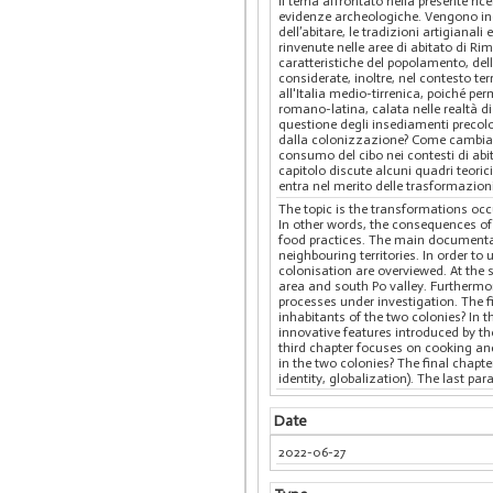
Il tema affrontato nella presente rice
evidenze archeologiche. Vengono in
dell’abitare, le tradizioni artigiana
rinvenute nelle aree di abitato di Rim
caratteristiche del popolamento, del
considerate, inoltre, nel contesto te
all'Italia medio-tirrenica, poiché p
romano-latina, calata nelle realtà di
questione degli insediamenti precolo
dalla colonizzazione? Come cambiaron
consumo del cibo nei contesti di abit
capitolo discute alcuni quadri teoric
entra nel merito delle trasformazio
The topic is the transformations occ
In other words, the consequences of
food practices. The main documentar
neighbouring territories. In order t
colonisation are overviewed. At the 
area and south Po valley. Furthermor
processes under investigation. The 
inhabitants of the two colonies? In 
innovative features introduced by t
third chapter focuses on cooking an
in the two colonies? The final chap
identity, globalization). The last p
Date
2022-06-27