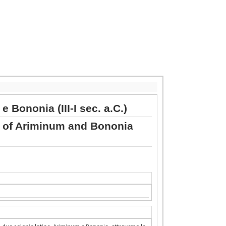
 Bononia (III-I sec. a.C.)
es of Ariminum and Bononia