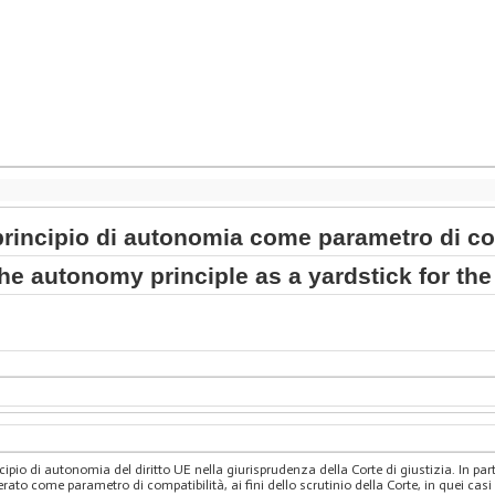
principio di autonomia come parametro di comp
the autonomy principle as a yardstick for the
ncipio di autonomia del diritto UE nella giurisprudenza della Corte di giustizia. In par
erato come parametro di compatibilità, ai fini dello scrutinio della Corte, in quei casi r