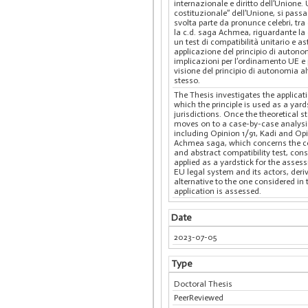
internazionale e diritto dell’Unione.
costituzionale” dell’Unione, si passa 
svolta parte da pronunce celebri, tra 
la c.d. saga Achmea, riguardante la c
un test di compatibilità unitario e a
applicazione del principio di autono
implicazioni per l’ordinamento UE e p
visione del principio di autonomia al
stesso.
The Thesis investigates the applicat
which the principle is used as a yard
jurisdictions. Once the theoretical 
moves on to a case-by-case analysis 
including Opinion 1/91, Kadi and Opi
Achmea saga, which concerns the com
and abstract compatibility test, cons
applied as a yardstick for the assess
EU legal system and its actors, deri
alternative to the one considered in 
application is assessed.
Date
2023-07-05
Type
Doctoral Thesis
PeerReviewed