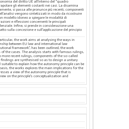
utonomia del diritto UE all’interno del “quadro
strapolare gli elementi costanti nei casi. La disamina
ssivamente, si passa alle pronunce più recenti, componenti
ell’analisi vengono sintetizzati in modo da ricostruire
di un modello idoneo a spiegare le modalità di
ioni e riflessioni concernenti le principali
denziale. Infine, si prende in considerazione una
atto sulla concezione e sull’applicazione del principio
particular, the work aims at analysing the ways in
tionship between EU law and international law
tutional framework”, has been outlined, the work
 of the cases. The analysis starts with famous rulings,
to more recent rulings, components of the so-called
findings are synthesised so as to design a unitary
el suitable to explain how the autonomy principle can be
 basis, the works explores the main implications for the
resses a view of the autonomy principle that is
 view on the principle’s conceptualization and