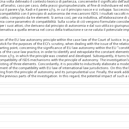
 Una volta delineato il contesto teorico di partenza, concernente il significato dell’a
all’analisi, caso per caso, della prassi giurisprudenziale, al fine di individuare ed e
cui il parere 1/91, Kadi e il parere 2/13, in cui il principio nasce e si sviluppa. Succe
ompatibilità con il principio di autonomia dei meccanismi ISDS. I risultati raccolti n
stratto, composto da tre elementi. Si arriva così, per via induttiva, all’elaborazione 
mia come parametro di compatibilità. Sulla scorta di ciò vengono formulate consideraz
er i suoi attori, che derivano dal principio di autonomia e dal suo utilizzo giurispru
ternativa a quella emersa nel corso della trattazione e se ne valuta il potenziale imp
ion of the EU law autonomy principle within the case-law of the Court of Justice. In 
stick for the purposes of the ECJ’s scrutiny, when dealing with the issue of the rela
starting point, concerning the significance of EU law autonomy within the EU “consti
of the case-law practice, in order to identify and extrapolate the constant elements
nion 2/13, in which the principle was created and developed. Subsequently, it turns 
patibility of ISDS mechanisms with the principle of autonomy. The investigation’s 
isting of three elements. Concordantly, it is possible to inductively elaborate a mod
ment of the compatibility with EU law of international law jurisdictions. On this the
ving from the principle of autonomy and its jurisprudential use. Finally, the work add
the previous parts of the investigation. In this regard, the potential impact of such a