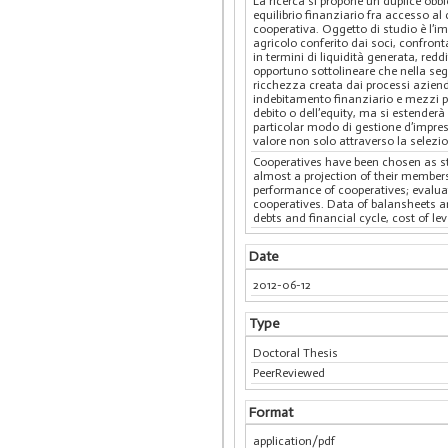
La ricerca si propone un duplice obbie
equilibrio finanziario fra accesso al 
cooperativa. Oggetto di studio è l’
agricolo conferito dai soci, confron
in termini di liquidità generata, reddi
opportuno sottolineare che nella seg
ricchezza creata dai processi azienda
indebitamento finanziario e mezzi pro
debito o dell’equity, ma si estenderà
particolar modo di gestione d’impresa
valore non solo attraverso la selezi
Cooperatives have been chosen as star
almost a projection of their members’
performance of cooperatives; evaluat
cooperatives. Data of balansheets are
debts and financial cycle, cost of le
Date
2012-06-12
Type
Doctoral Thesis
PeerReviewed
Format
application/pdf