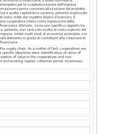
si economico-finanziaria, il livello ottimale di
artecipativi per la ricapitalizzazione dell’impresa
asformazione e prima commercializzazione del prodotto
tiva e quella capitalistica saranno, pertanto analizzate
indici, tratti dai rispettivi bilanci d’esercizio. È
presa cooperativa inteso come espressione della
finanziaria ottimale , ossia uno specifico rapporto tra
, pertanto, non sarà solo rivolta al costo esplicito del
impresa. Infatti molti studi di economia aziendale, e in
uale elemento in grado di contribuire alla creazione di
finanziaria.
the supply chain. As a matter of fact, cooperatives are
specific objectives were: identification of ratios of
creation of value in the cooperatives and non-
d and working capital, collection period, inventories,