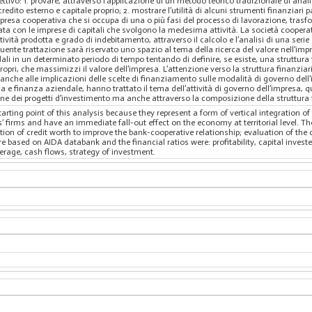
ttivo: 1. provare, attraverso l’applicazione di un metodo teorico tradizionale di anali
credito esterno e capitale proprio; 2. mostrare l’utilità di alcuni strumenti finanziari p
impresa cooperativa che si occupa di una o più fasi del processo di lavorazione, tr
tata con le imprese di capitali che svolgono la medesima attività. La società coopera
tività prodotta e grado di indebitamento, attraverso il calcolo e l’analisi di una serie di 
uente trattazione sarà riservato uno spazio al tema della ricerca del valore nell’im
li in un determinato periodo di tempo tentando di definire, se esiste, una struttura 
pri, che massimizzi il valore dell’impresa. L’attenzione verso la struttura finanziaria
 anche alle implicazioni delle scelte di finanziamento sulle modalità di governo dell’
 e finanza aziendale, hanno trattato il tema dell’attività di governo dell’impresa, q
one dei progetti d’investimento ma anche attraverso la composizione della struttura 
ting point of this analysis because they represent a form of vertical integration of 
 firms and have an immediate fall-out effect on the economy at territorial level. The 
ion of credit worth to improve the bank-cooperative relationship; evaluation of the 
 based on AIDA databank and the financial ratios were: profitability, capital investe
verage, cash flows, strategy of investment.