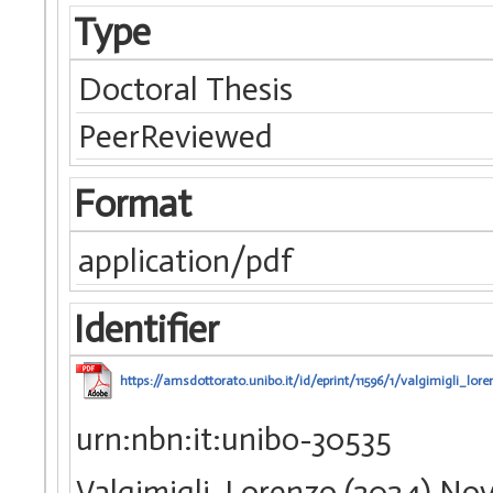
Type
Doctoral Thesis
PeerReviewed
Format
application/pdf
Identifier
https://amsdottorato.unibo.it/id/eprint/11596/1/valgimigli_lore
urn:nbn:it:unibo-30535
Valgimigli, Lorenzo (2024) N