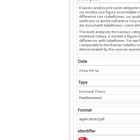
Il lavoro analizza le varie categorie
sia esistita una figura assimilabile
differenze con i tabelliones, sui qua
verificare se anche nell’antica Cina
dei documenti tabellionici, come dimos
The work analyzes the various categ
medieval notary, it existed a figure
differences with tabelliones. For ea
comparable to the Roman tabellio in
demonstrated by the sources examine
Date
2024-06-14
Type
Doctoral Thesis
PeerReviewed
Format
application/pdf
Identifier