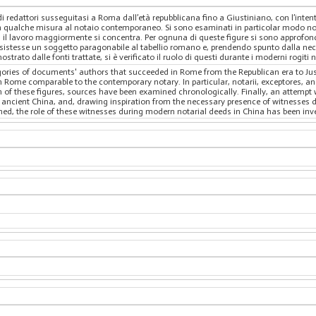
 di redattori susseguitasi a Roma dall’età repubblicana fino a Giustiniano, con l’inte
 in qualche misura al notaio contemporaneo. Si sono esaminati in particolar modo not
li il lavoro maggiormente si concentra. Per ognuna di queste figure si sono approfondit
 esistesse un soggetto paragonabile al tabellio romano e, prendendo spunto dalla ne
trato dalle fonti trattate, si è verificato il ruolo di questi durante i moderni rogiti no
ories of documents' authors that succeeded in Rome from the Republican era to Justi
 in Rome comparable to the contemporary notary. In particular, notarii, exceptores, a
ch of these figures, sources have been examined chronologically. Finally, an attempt 
 ancient China, and, drawing inspiration from the necessary presence of witnesses d
d, the role of these witnesses during modern notarial deeds in China has been inv