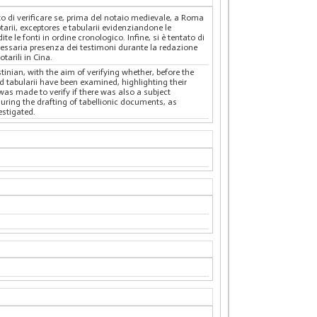
nto di verificare se, prima del notaio medievale, a Roma
arii, exceptores e tabularii evidenziandone le
e le fonti in ordine cronologico. Infine, si è tentato di
cessaria presenza dei testimoni durante la redazione
tarili in Cina.
nian, with the aim of verifying whether, before the
nd tabularii have been examined, highlighting their
was made to verify if there was also a subject
uring the drafting of tabellionic documents, as
estigated.