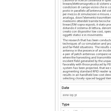
L’attività di ricerca contenuta in qu
lineare/elettromagnetico di sistemi 
condizioni di campo vicino che in co
posto in parallelo all’antenna del s
per mezzo di simulazioni e misure, co
analoga, dove l’elemento trasmittente
medesimi ottenibili tramite tecnich
lineari/EM sopra esposti, è stato pro
dotando il sistema di lettura, denom
creato con dispositivi low cost, ope
oggetti statici e in movimento.
The research that has been conduct
techniques of co-simulation and pro
and far-field situations. The result
antenna in the presence of an incide
a pair of patch antennas compare ver
where the harvesting and transmittin
incident field generated by the unpa
favorably with those produced by 
system has been projected, that we s
augmenting standard RFID reader ope
results in an handheld low cost dev
selecting closely-spaced tagged ite
Date
2012-05-31
Type