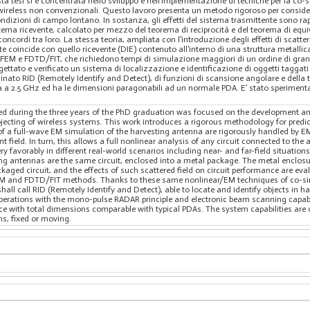
esta tesi si è concentrata nello sviluppo e nell’implementazione di tecniche per la co
wireless non convenzionali. Questo lavoro presenta un metodo rigoroso per considerar
ndizioni di campo lontano. In sostanza, gli effetti del sistema trasmittente sono r
istema ricevente, calcolato per mezzo del teorema di reciprocità e del teorema di equ
ncordi tra loro. La stessa teoria, ampliata con l’introduzione degli effetti di scatt
 coincide con quello ricevente (DIE) contenuto all’interno di una struttura metallica 
e FEM e FDTD/FIT, che richiedono tempi di simulazione maggiori di un ordine di gr
gettato e verificato un sistema di localizzazione e identificazione di oggetti taggat
inato RID (Remotely Identify and Detect), di funzioni di scansione angolare e della
ra a 2.5 GHz ed ha le dimensioni paragonabili ad un normale PDA. E’ stato sperimentat
ed during the three years of the PhD graduation was focused on the development an
jecting of wireless systems. This work introduces a rigorous methodology for predic
s of a full-wave EM simulation of the harvesting antenna are rigorously handled by EM
nt field. In turn, this allows a full nonlinear analysis of any circuit connected to
y favorably in different real-world scenarios including near- and far-field situation
g antennas are the same circuit, enclosed into a metal package. The metal enclosure
ckaged circuit, and the effects of such scattered field on circuit performance are ev
FEM and FDTD/FIT methods. Thanks to these same nonlinear/EM techniques of co-si
hall call RID (Remotely Identify and Detect), able to locate and identify objects in 
rations with the mono-pulse RADAR principle and electronic beam scanning capabili
ice with total dimensions comparable with typical PDAs. The system capabilities are
ms, fixed or moving.