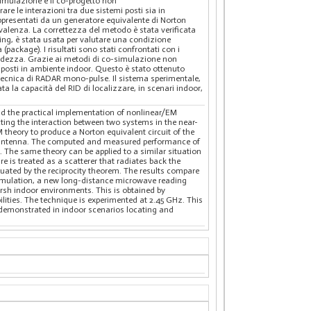
-simulazione e il co-progetto non
e le interazioni tra due sistemi posti sia in
appresentati da un generatore equivalente di Norton
ivalenza. La correttezza del metodo è stata verificata
ering, è stata usata per valutare una condizione
(package). I risultati sono stati confrontati con i
andezza. Grazie ai metodi di co-simulazione non
i posti in ambiente indoor. Questo è stato ottenuto
 tecnica di RADAR mono-pulse. Il sistema sperimentale,
a la capacità del RID di localizzare, in scenari indoor,
d the practical implementation of nonlinear/EM
ting the interaction between two systems in the near-
 theory to produce a Norton equivalent circuit of the
 the antenna. The computed and measured performance of
s. The same theory can be applied to a similar situation
 is treated as a scatterer that radiates back the
aluated by the reciprocity theorem. The results compare
mulation, a new long-distance microwave reading
harsh indoor environments. This is obtained by
ties. The technique is experimented at 2.45 GHz. This
 demonstrated in indoor scenarios locating and