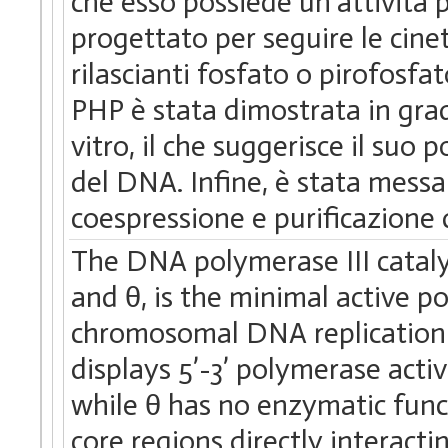
che esso possiede un'attività 
progettato per seguire le cine
rilascianti fosfato o pirofosfat
PHP è stata dimostrata in grado
vitro, il che suggerisce il suo 
del DNA. Infine, è stata mess
coespressione e purificazione
The DNA polymerase III catalyt
and θ, is the minimal active 
chromosomal DNA replication i
displays 5’-3’ polymerase activ
while θ has no enzymatic func
core regions directly interactin