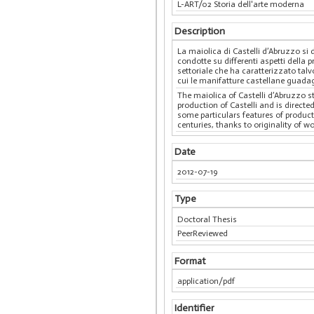
L-ART/02 Storia dell'arte moderna
Description
La maiolica di Castelli d’Abruzzo si d
condotte su differenti aspetti della 
settoriale che ha caratterizzato talvo
cui le manifatture castellane guadagn
The maiolica of Castelli d’Abruzzo s
production of Castelli and is direct
some particulars features of producti
centuries, thanks to originality of 
Date
2012-07-19
Type
Doctoral Thesis
PeerReviewed
Format
application/pdf
Identifier