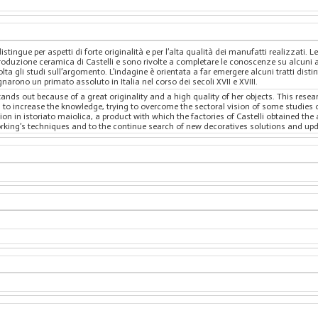
istingue per aspetti di forte originalità e per l’alta qualità dei manufatti realizzati
produzione ceramica di Castelli e sono rivolte a completare le conoscenze su alcuni as
lta gli studi sull’argomento. L’indagine è orientata a far emergere alcuni tratti disti
arono un primato assoluto in Italia nel corso dei secoli XVII e XVIII.
tands out because of a great originality and a high quality of her objects. This rese
ed to increase the knowledge, trying to overcome the sectoral vision of some studies 
on in istoriato maiolica, a product with which the factories of Castelli obtained the 
working’s techniques and to the continue search of new decoratives solutions and upd