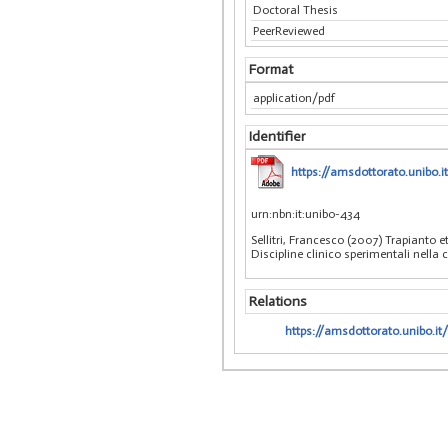
Doctoral Thesis
PeerReviewed
Format
application/pdf
Identifier
https://amsdottorato.unibo.it
urn:nbn:it:unibo-434
Sellitri, Francesco (2007) Trapianto 
Discipline clinico sperimentali nella
Relations
https://amsdottorato.unibo.it/