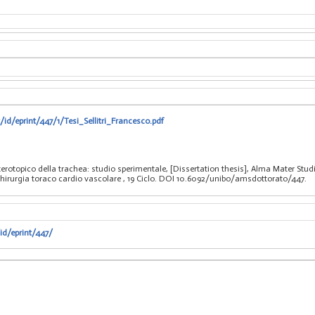
/id/eprint/447/1/Tesi_Sellitri_Francesco.pdf
eterotopico della trachea: studio sperimentale, [Dissertation thesis], Alma Mater Stu
 chirurgia toraco cardio vascolare
, 19 Ciclo. DOI 10.6092/unibo/amsdottorato/447.
id/eprint/447/