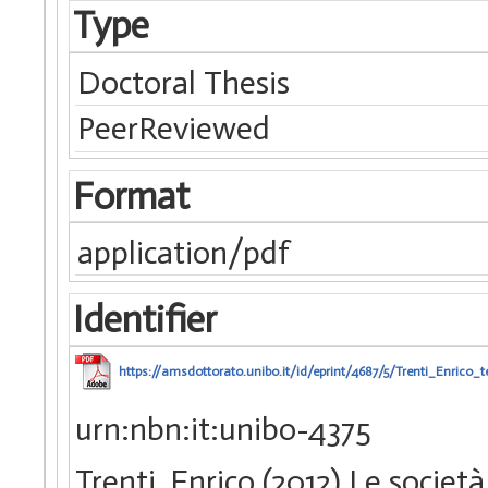
Type
Doctoral Thesis
PeerReviewed
Format
application/pdf
Identifier
https://amsdottorato.unibo.it/id/eprint/4687/5/Trenti_Enrico_te
urn:nbn:it:unibo-4375
Trenti, Enrico (2012) Le societ