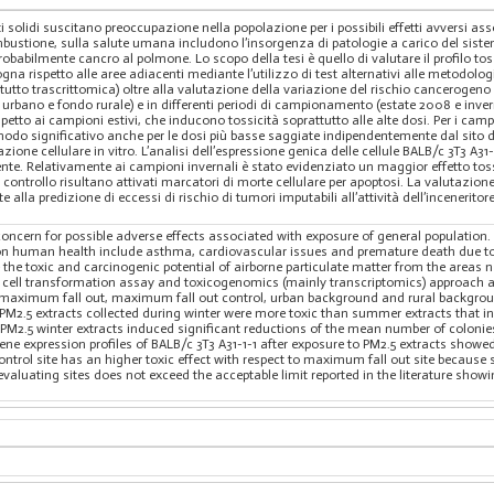
i solidi suscitano preoccupazione nella popolazione per i possibili effetti avversi associ
mbustione, sulla salute umana includono l’insorgenza di patologie a carico del siste
robabilmente cancro al polmone. Lo scopo della tesi è quello di valutare il profilo t
ogna rispetto alle aree adiacenti mediante l’utilizzo di test alternativi alle metodolog
tto trascrittomica) oltre alla valutazione della variazione del rischio cancerogeno in
rbano e fondo rurale) e in differenti periodi di campionamento (estate 2008 e inverno
ispetto ai campioni estivi, che inducono tossicità soprattutto alle alte dosi. Per i cam
n modo significativo anche per le dosi più basse saggiate indipendentemente dal sito 
azione cellulare in vitro. L’analisi dell’espressione genica delle cellule BALB/c 3T3 A31-
te. Relativamente ai campioni invernali è stato evidenziato un maggior effetto tossic
controllo risultano attivati marcatori di morte cellulare per apoptosi. La valutazione 
 alla predizione di eccessi di rischio di tumori imputabili all’attività dell’incenerito
oncern for possible adverse effects associated with exposure of general population. T
on human health include asthma, cardiovascular issues and premature death due to 
te the toxic and carcinogenic potential of airborne particulate matter from the areas 
the cell transformation assay and toxicogenomics (mainly transcriptomics) approach an
tes (maximum fall out, maximum fall out control, urban background and rural backg
M2.5 extracts collected during winter were more toxic than summer extracts that ind
f PM2.5 winter extracts induced significant reductions of the mean number of colonies
ene expression profiles of BALB/c 3T3 A31-1-1 after exposure to PM2.5 extracts showe
trol site has an higher toxic effect with respect to maximum fall out site because 
evaluating sites does not exceed the acceptable limit reported in the literature show