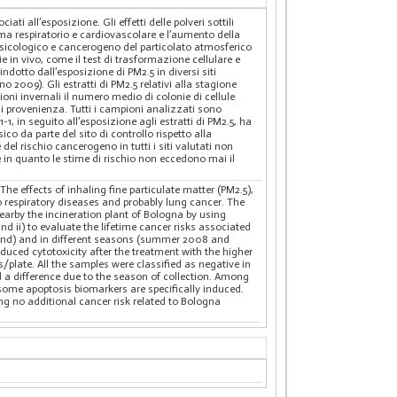
ati all’esposizione. Gli effetti delle polveri sottili
ma respiratorio e cardiovascolare e l’aumento della
ossicologico e cancerogeno del particolato atmosferico
ie in vivo, come il test di trasformazione cellulare e
dotto dall’esposizione di PM2.5 in diversi siti
 2009). Gli estratti di PM2.5 relativi alla stagione
pioni invernali il numero medio di colonie di cellule
di provenienza. Tutti i campioni analizzati sono
1-1, in seguito all’esposizione agli estratti di PM2.5, ha
o da parte del sito di controllo rispetto alla
del rischio cancerogeno in tutti i siti valutati non
re in quanto le stime di rischio non eccedono mai il
he effects of inhaling fine particulate matter (PM2.5),
respiratory diseases and probably lung cancer. The
nearby the incineration plant of Bologna by using
d ii) to evaluate the lifetime cancer risks associated
round) and in different seasons (summer 2008 and
uced cytotoxicity after the treatment with the higher
/plate. All the samples were classified as negative in
d a difference due to the season of collection. Among
some apoptosis biomarkers are specifically induced.
ing no additional cancer risk related to Bologna