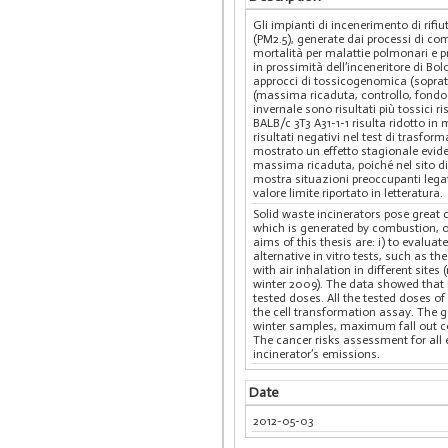
Gli impianti di incenerimento di rifiut
(PM2.5), generate dai processi di co
mortalità per malattie polmonari e p
in prossimità dell’inceneritore di Bol
approcci di tossicogenomica (soprattu
(massima ricaduta, controllo, fondo u
invernale sono risultati più tossici r
BALB/c 3T3 A31-1-1 risulta ridotto i
risultati negativi nel test di trasform
mostrato un effetto stagionale eviden
massima ricaduta, poiché nel sito di 
mostra situazioni preoccupanti legate
valore limite riportato in letteratura.
Solid waste incinerators pose great c
which is generated by combustion, 
aims of this thesis are: i) to evalua
alternative in vitro tests, such as 
with air inhalation in different si
winter 2009). The data showed that P
tested doses. All the tested doses o
the cell transformation assay. The g
winter samples, maximum fall out con
The cancer risks assessment for all 
incinerator’s emissions.
Date
2012-05-03