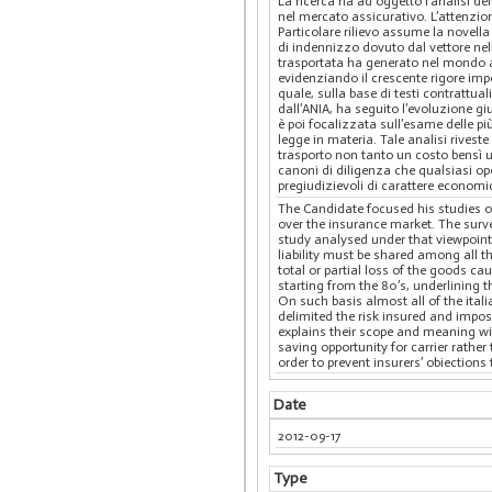
La ricerca ha ad oggetto l’analisi del
nel mercato assicurativo. L’attenzion
Particolare rilievo assume la novella 
di indennizzo dovuto dal vettore nell’
trasportata ha generato nel mondo as
evidenziando il crescente rigore im
quale, sulla base di testi contrattu
dall’ANIA, ha seguito l’evoluzione giu
è poi focalizzata sull’esame delle pi
legge in materia. Tale analisi rivest
trasporto non tanto un costo bensì u
canoni di diligenza che qualsiasi ope
pregiudizievoli di carattere economi
The Candidate focused his studies on 
over the insurance market. The surve
study analysed under that viewpoint t
liability must be shared among all th
total or partial loss of the goods ca
starting from the 80’s, underlining t
On such basis almost all of the italia
delimited the risk insured and impos
explains their scope and meaning wit
saving opportunity for carrier rather
order to prevent insurers’ obiections
Date
2012-09-17
Type