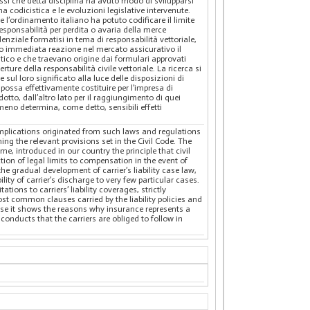
flessi che detta disciplina ha avuto modo di svilupparsi
a codicistica e le evoluzioni legislative intervenute.
le l’ordinamento italiano ha potuto codificare il limite
 responsabilità per perdita o avaria della merce
nziale formatisi in tema di responsabilità vettoriale,
to immediata reazione nel mercato assicurativo il
stico e che traevano origine dai formulari approvati
rture della responsabilità civile vettoriale. La ricerca si
sul loro significato alla luce delle disposizioni di
possa effettivamente costituire per l’impresa di
to, dall’altro lato per il raggiungimento di quei
meno determina, come detto, sensibili effetti
e implications originated from such laws and regulations
ng the relevant provisions set in the Civil Code. The
me, introduced in our country the principle that civil
tion of legal limits to compensation in the event of
he gradual development of carrier’s liability case law,
ity of carrier’s discharge to very few particular cases.
tions to carriers’ liability coverages, strictly
st common clauses carried by the liability policies and
ause it shows the reasons why insurance represents a
 conducts that the carriers are obliged to follow in