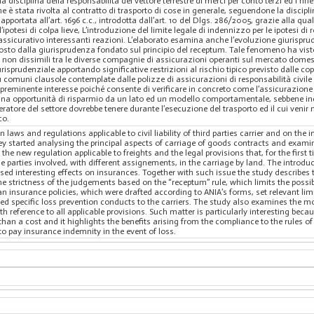
la disciplina della responsabilità del vettore terrestre di merci per conto terzi ed i ri
e è stata rivolta al contratto di trasporto di cose in generale, seguendone la disciplin
apportata all’art. 1696 c.c., introdotta dall’art. 10 del Dlgs. 286/2005, grazie alla qua
ipotesi di colpa lieve, L’introduzione del limite legale di indennizzo per le ipotesi di
sicurativo interessanti reazioni. L’elaborato esamina anche l’evoluzione giurisprude
posto dalla giurisprudenza fondato sul principio del receptum. Tale fenomeno ha vis
ali non dissimili tra le diverse compagnie di assicurazioni operanti sul mercato dome
risprudenziale apportando significative restrizioni al rischio tipico previsto dalle cope
ù comuni clausole contemplate dalle polizze di assicurazioni di responsabilità civile e 
e preminente interesse poiché consente di verificare in concreto come l’assicurazione 
na opportunità di risparmio da un lato ed un modello comportamentale, sebbene indot
ratore del settore dovrebbe tenere durante l’esecuzione del trasporto ed il cui venir 
co.
laws and regulations applicable to civil liability of third parties carrier and on th
y started analysing the principal aspects of carriage of goods contracts and examini
he new regulation applicable to freights and the legal provisions that, for the first ti
e parties involved, with different assignements, in the carriage by land. The introduc
used interesting effects on insurances. Together with such issue the study describes t
he strictness of the judgements based on the “receptum” rule, which limits the possibil
n insurance policies, which were drafted according to ANIA’s forms, set relevant limita
ed specific loss prevention conducts to the carriers. The study also examines the mo
h reference to all applicable provisions. Such matter is particularly interesting bec
 than a cost and it highlights the benefits arising from the compliance to the rules of
 to pay insurance indemnity in the event of loss.