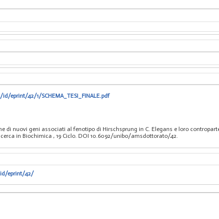
it/id/eprint/42/1/SCHEMA_TESI_FINALE.pdf
one di nuovi geni associati al fenotipo di Hirschsprung in C. Elegans e loro contropa
ricerca in Biochimica
, 19 Ciclo. DOI 10.6092/unibo/amsdottorato/42.
id/eprint/42/