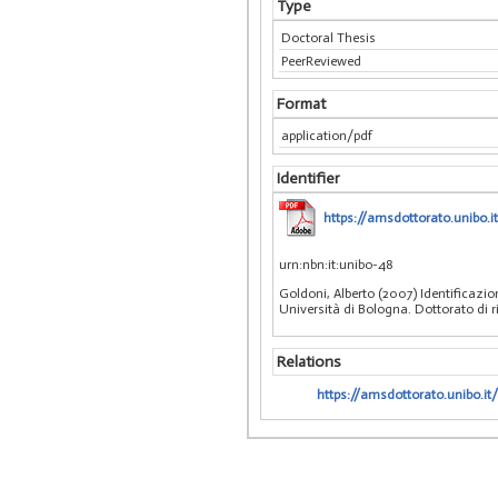
Type
Doctoral Thesis
PeerReviewed
Format
application/pdf
Identifier
https://amsdottorato.unibo.
urn:nbn:it:unibo-48
Goldoni, Alberto (2007) Identificazi
Università di Bologna. Dottorato di 
Relations
https://amsdottorato.unibo.it/