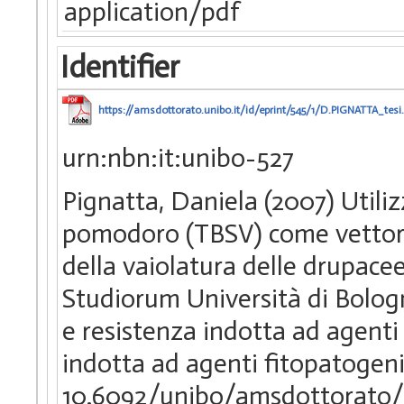
application/pdf
Identifier
https://amsdottorato.unibo.it/id/eprint/545/1/D.PIGNATTA_tesi
urn:nbn:it:unibo-527
Pignatta, Daniela (2007) Utiliz
pomodoro (TBSV) come vettore v
della vaiolatura delle drupacee
Studiorum Università di Bologn
e resistenza indotta ad agenti
indotta ad agenti fitopatogen
10.6092/unibo/amsdottorato/