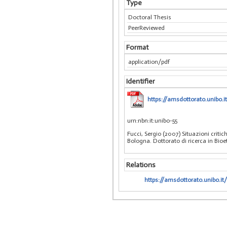
Type
Doctoral Thesis
PeerReviewed
Format
application/pdf
Identifier
https://amsdottorato.unibo.
urn:nbn:it:unibo-55
Fucci, Sergio (2007) Situazioni critic
Bologna. Dottorato di ricerca in Bioe
Relations
https://amsdottorato.unibo.it/