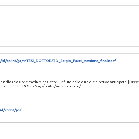
it/id/eprint/50/1/TESI_DOTTORATO_Sergio_Fucci_Versione_finale.pdf
he nella relazione medico-paziente: il rifiuto delle cure e le direttive anticipate, [Di
tica
, 19 Ciclo. DOI 10.6092/unibo/amsdottorato/50.
id/eprint/50/