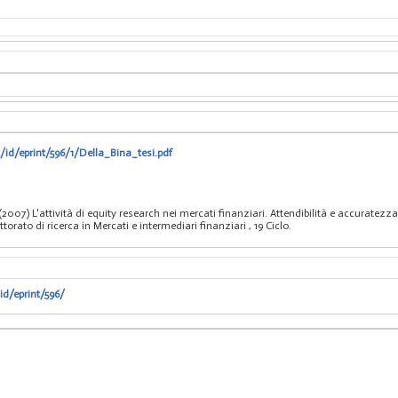
/id/eprint/596/1/Della_Bina_tesi.pdf
007) L'attività di equity research nei mercati finanziari. Attendibilità e accuratezza
orato di ricerca in Mercati e intermediari finanziari
, 19 Ciclo.
id/eprint/596/