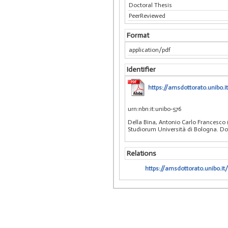
Doctoral Thesis
PeerReviewed
Format
application/pdf
Identifier
https://amsdottorato.unibo.it
urn:nbn:it:unibo-576
Della Bina, Antonio Carlo Francesco (2
Studiorum Università di Bologna. Dott
Relations
https://amsdottorato.unibo.it/